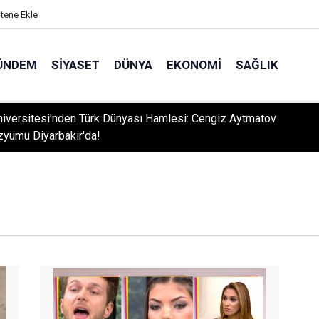
itene Ekle
ÜNDEM
SIYASET
DÜNYA
EKONOMI
SAĞLIK
niversitesi'nden Türk Dünyası Hamlesi: Cengiz Aytmatov
yumu Diyarbakır'da!