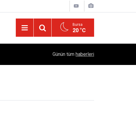
Bursa
20 °C
Diyarbakır’ın Asırlık Edebiyat Hafızası: "Diyarbek
05:18
Günün tüm
haberleri
Çıktı