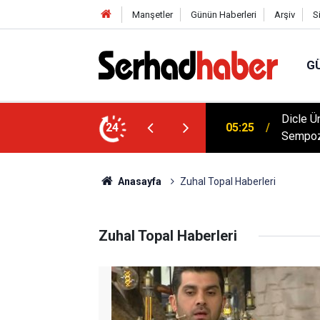
Manşetler
Günün Haberleri
Arşiv
S
G
de 18 Yıllık Kriz: ÇATSANDER'den Hukuk ve
Dicle Ü
24
05:25
Sempoz
Anasayfa
Zuhal Topal Haberleri
Zuhal Topal Haberleri