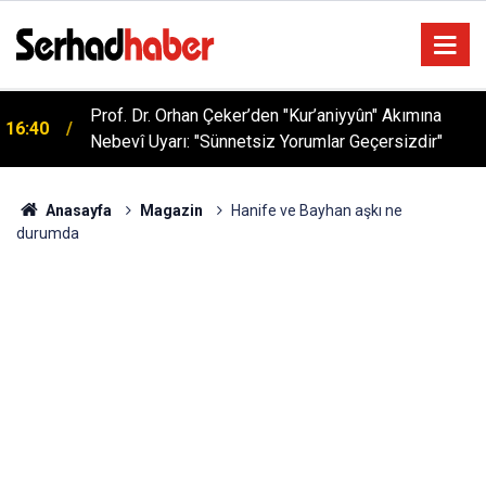
Prof. Dr. Orhan Çeker’den "Kur’aniyyûn" Akımına
16:40
Nebevî Uyarı: "Sünnetsiz Yorumlar Geçersizdir"
Anasayfa
Magazin
Hanife ve Bayhan aşkı ne
durumda