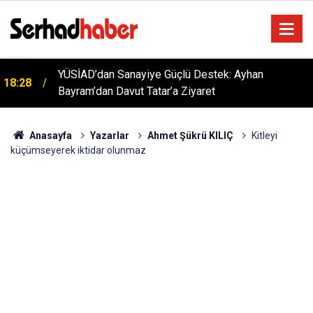
Kırıkkale 6. Yörük Türkmen Şenliği Büyük İlgi Gördü:
18:06
Hedef Küresel Tanıtım
Anasayfa
Yazarlar
Ahmet Şükrü KILIÇ
Kitleyi
küçümseyerek iktidar olunmaz