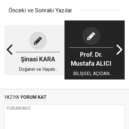
Önceki ve Sonraki Yazılar
Prof. Dr.
Şinasi KARA
Mustafa ALICI
Doğanın ve Hayatın
BİLİŞSEL AÇIDAN
Şaşmayan
DİNLER TARİHİNDE
Değişmezi: Evrensel
KURBAN
Denge ve Üç Büyük
Sömürü Kuralı
YAZIYA
YORUM KAT