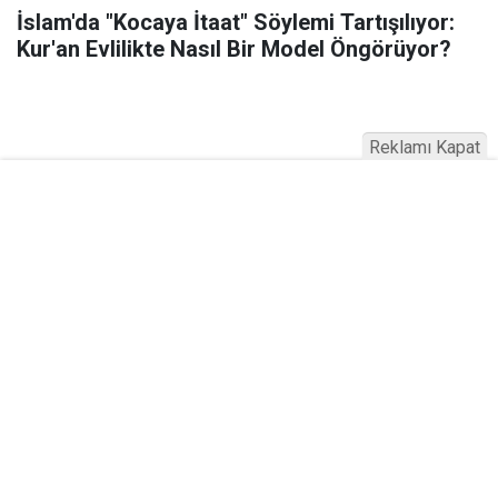
İslam'da "Kocaya İtaat" Söylemi Tartışılıyor:
Kur'an Evlilikte Nasıl Bir Model Öngörüyor?
Reklamı Kapat
Serhad Haber © 2015
Anasayfa
Künye
İletişim
Gizlilik İlkeleri
Sitene Ekle