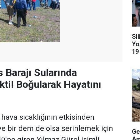
Si
Yo
19
 Barajı Sularında
kti! Boğularak Hayatını
 hava sıcaklığının etkisinden
ve bir dem de olsa serinlemek için
Ge
Am
ü'ne giren Yılmaz Gürel isimli