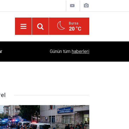
Bursa
20 °C
Dicle Üniversitesi Bölgenin Eğitim Üssü Oldu: 1
ar
04:39
Günün tüm
haberleri
Eğitim
rel