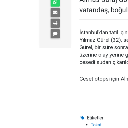
vatandaş, boğul
İstanbul'dan tatil iç
Yılmaz Gürel (32), s
Gürel, bir süre sonr
üzerine olay yerine 
cesedi sudan çıkarıld
Ceset otopsi için Al
Etiketler :
Tokat