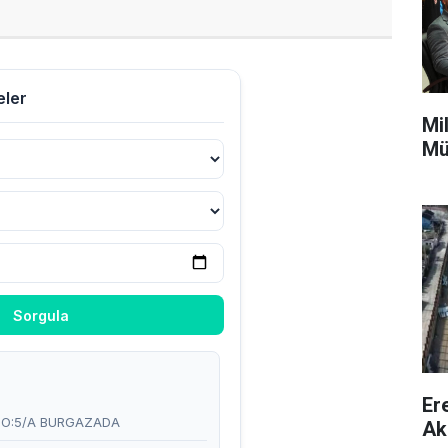
Mi
Mü
Er
Ak