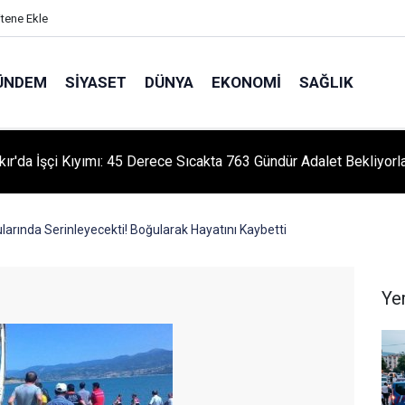
itene Ekle
ÜNDEM
SIYASET
DÜNYA
EKONOMI
SAĞLIK
kır'da İşçi Kıyımı: 45 Derece Sıcakta 763 Gündür Adalet Bekliyorl
larında Serinleyecekti! Boğularak Hayatını Kaybetti
Ye