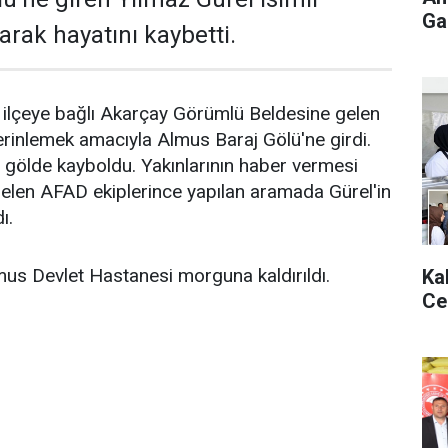
Gaz
arak hayatını kaybetti.
in ilçeye bağlı Akarçay Görümlü Beldesine gelen
erinlemek amacıyla Almus Baraj Gölü'ne girdi.
a gölde kayboldu. Yakınlarının haber vermesi
gelen AFAD ekiplerince yapılan aramada Gürel'in
ı.
mus Devlet Hastanesi morguna kaldırıldı.
Ka
Ce