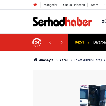
Manşetler
Günün Haberleri
Arşiv
S
G
tenek Sınavı Takvimi Açıklandı: Aşırı
24
04:51
Diyarba
Anasayfa
Yerel
Tokat Almus Barajı Su