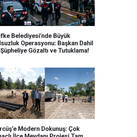
lifke Belediyesi'nde Büyük
lsuzluk Operasyonu: Başkan Dahil
 Şüpheliye Gözaltı ve Tutuklama!
rcüş’e Modern Dokunuş: Çok
açlı İlçe Meydanı Projesi Tam