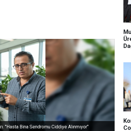
Mu
Ür
Dağ
Ko
Co