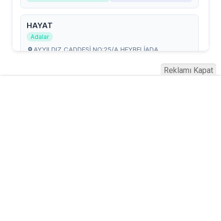
Reklamı Kapat
Serhad Haber © 2015
Anasayfa
Künye
İletişim
Gizlilik İlkeleri
Sitene Ekle