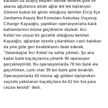
karadan da asayiş ekipleri destek vererek göle ve
akarsu ağızlarına atılan ağlar tek tek toplanıyor.
Görevin kutsal bir görev olduğunu belirten Erciş İlçe
Jandarma Asayiş Bot Komutanı Astsubay Üsçavuş
Cihangir Kayaoğlu, yaptıkları operasyonlarla balık
katliamlarının önüne geçtiklerini söyledi. İnci
Kefalı’nın ulusal bir güzellik olduğunu belirten
Kayaoğlu, ağlardan özenle çıkardıkları canlı balıkları
da yine göle geri bıraktıklarını ifade ederek,
"Vatandaşlar İnci Kefalı’na sahip çıkmalı. Şu ana
kadar balık kaçıkçılarına yönelik 90 operasyon
gerçekleştirildi. Bu operasyonlarda 78 ton balık ele
geçirilirken, canlı olan 39 ton balık göle bırakıldı.
Operasyonlarda 40 misina ağı gölden toplanırken
suçüstü yakalanan kaçakçılara da 62 bin lira para
cezası kesildi" dedi.