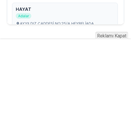
Reklamı Kapat
Serhad Haber © 2015
Anasayfa
Künye
İletişim
Gizlilik İlkeleri
Sitene Ekle