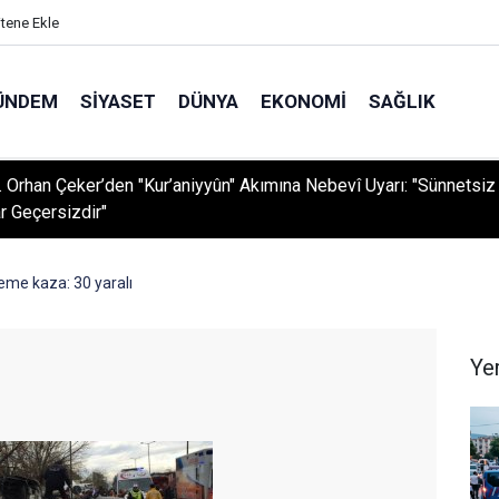
itene Ekle
ÜNDEM
SIYASET
DÜNYA
EKONOMI
SAĞLIK
r. Orhan Çeker’den "Kur’aniyyûn" Akımına Nebevî Uyarı: "Sünnetsiz
r Geçersizdir"
eme kaza: 30 yaralı
Ye