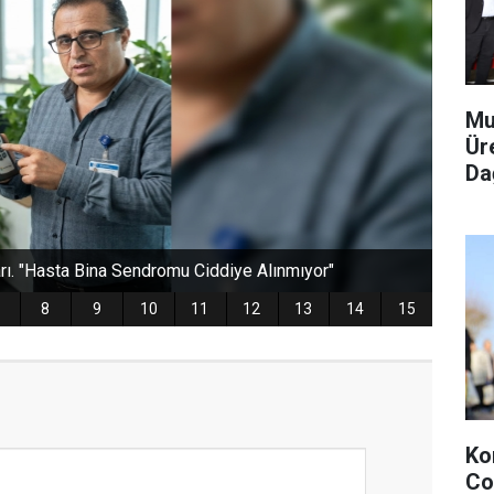
Mu
Ür
Dağ
Ko
Co