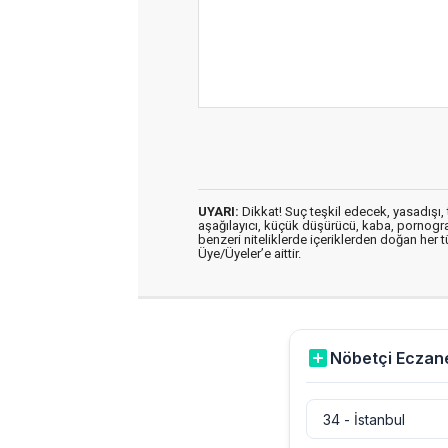
UYARI:
Dikkat! Suç teşkil edecek, yasadışı, t
aşağılayıcı, küçük düşürücü, kaba, pornografik
benzeri niteliklerde içeriklerden doğan her t
Üye/Üyeler’e aittir.