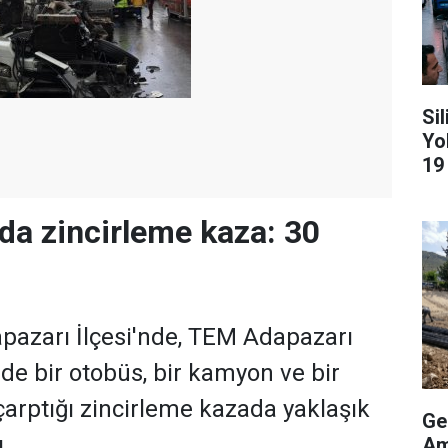
Si
Yo
19
da zincirleme kaza: 30
pazarı İlçesi'nde, TEM Adapazarı
de bir otobüs, bir kamyon ve bir
 çarptığı zincirleme kazada yaklaşık
Ge
.
Am