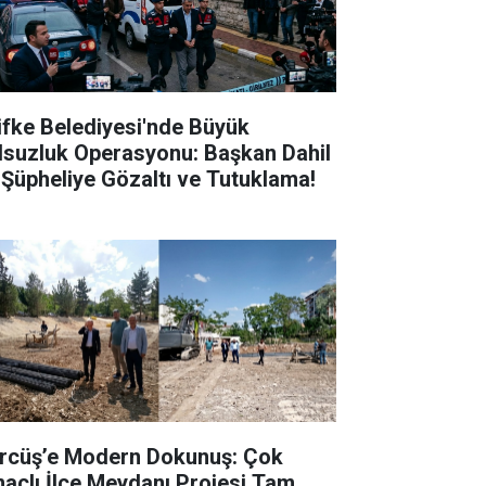
lifke Belediyesi'nde Büyük
lsuzluk Operasyonu: Başkan Dahil
 Şüpheliye Gözaltı ve Tutuklama!
rcüş’e Modern Dokunuş: Çok
açlı İlçe Meydanı Projesi Tam