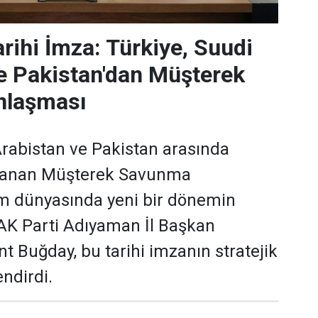
rihi İmza: Türkiye, Suudi
e Pakistan'dan Müşterek
nlaşması
Arabistan ve Pakistan arasında
lanan Müşterek Savunma
am dünyasında yeni bir dönemin
 AK Parti Adıyaman İl Başkan
t Buğday, bu tarihi imzanın stratejik
ndirdi.