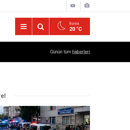
Bursa
20 °C
05:57
Sağlıklı Beslenmede Yeni Trend: Düşük Kalorili 
Günün tüm
haberleri
rel