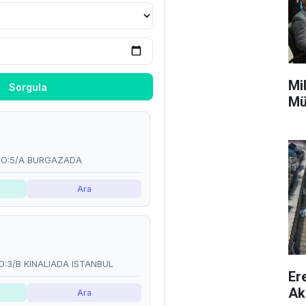
Mi
Mü
Er
Ak