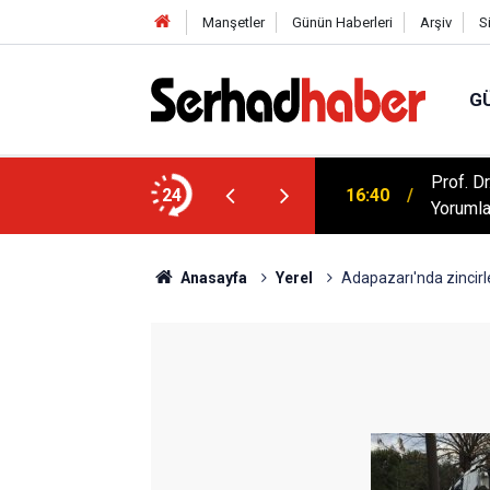
Manşetler
Günün Haberleri
Arşiv
S
G
artışılıyor: Kur'an Evlilikte Nasıl Bir Model
Prof. D
24
16:40
Yorumla
Anasayfa
Yerel
Adapazarı'nda zincirl