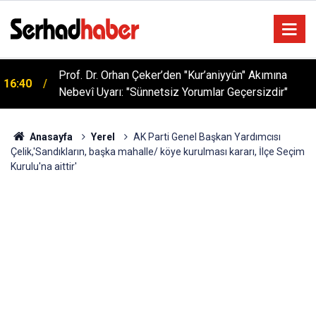
Sağlıklı Beslenmede Yeni Trend: Düşük Kalorili
05:57
Multi-Fiber İçecek Tozu
Anasayfa
Yerel
AK Parti Genel Başkan Yardımcısı
Çelik,'Sandıkların, başka mahalle/ köye kurulması kararı, İlçe Seçim
Kurulu'na aittir'