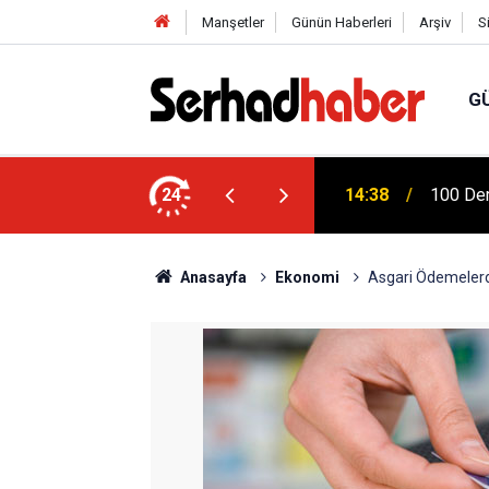
Manşetler
Günün Haberleri
Arşiv
S
G
 Ziya Gökalp Eğitim Fakültesi Yeni
24
14:38
100 Der
Anasayfa
Ekonomi
Asgari Ödemelerd