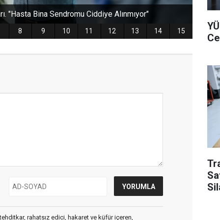
YÜ
Ce
Tr
Sa
Si
ehditkar, rahatsız edici, hakaret ve küfür içeren,