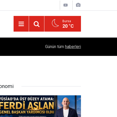
Bursa
20 °C
Türkiye'yi Değiştiren Lider Turgut Özal'ın Asıl 
04:20
Günün tüm
haberleri
Mühendislik Hikayesi
onomi