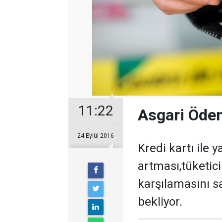
11:22
Asgari Öde
24 Eylül 2016
Kredi kartı ile y
artması,tüketicil
karşılamasını sa
bekliyor.