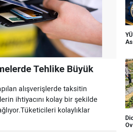
YÜ
As
melerde Tehlike Büyük
apılan alışverişlerde taksitin
erin ihtiyacını kolay bir şekilde
ğlıyor.Tüketicileri kolaylıklar
Di
Ov