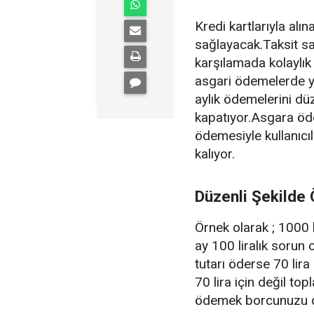
Kredi kartlarıyla alın
sağlayacak.Taksit sayı
karşılamada kolaylık
asgari ödemelerde ya
aylık ödemelerini dü
kapatıyor.Asgara öde
ödemesiyle kullanıcı
kalıyor.
Düzenli Şekild
Örnek olarak ; 1000 li
ay 100 liralık soru
tutarı öderse 70 lira
70 lira için değil top
ödemek borcunuzu da