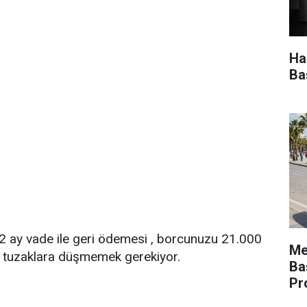
Ha
Ba
 72 ay vade ile geri ödemesi , borcunuzu 21.000
Mer
le tuzaklara düşmemek gerekiyor.
Ba
Pr