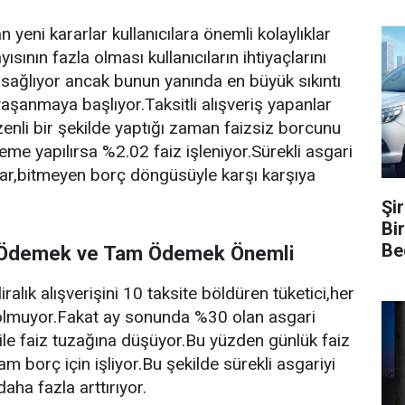
an yeni kararlar kullanıcılara önemli kolaylıklar
sının fazla olması kullanıcıların ihtiyaçlarını
 sağlıyor ancak bunun yanında en büyük sıkıntı
şanmaya başlıyor.Taksitli alışveriş yapanlar
zenli bir şekilde yaptığı zaman faizsiz borcunu
me yapılırsa %2.02 faiz işleniyor.Sürekli asgari
lar,bitmeyen borç döngüsüyle karşı karşıya
Şi
Bi
Be
e Ödemek ve Tam Ödemek Önemli
ralık alışverişini 10 taksite böldüren tüketici,her
n olmuyor.Fakat ay sonunda %30 olan asgari
 ile faiz tuzağına düşüyor.Bu yüzden günlük faiz
lam borç için işliyor.Bu şekilde sürekli asgariyi
ha fazla arttırıyor.