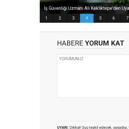
HABERE
YORUM KAT
UYARI:
Dikkat! Suç teşkil edecek, yasadışı, t