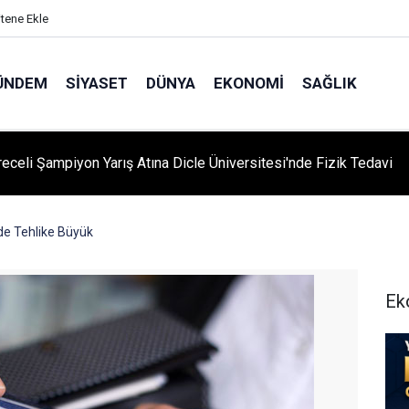
itene Ekle
ÜNDEM
SIYASET
DÜNYA
EKONOMI
SAĞLIK
eceli Şampiyon Yarış Atına Dicle Üniversitesi'nde Fizik Tedavi
e Tehlike Büyük
Ek