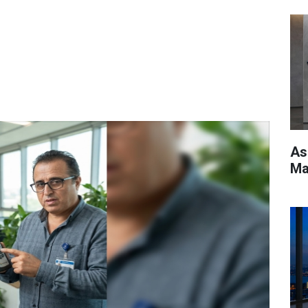
As
Ma