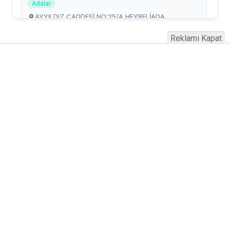
Reklamı Kapat
Serhad Haber © 2015
Anasayfa
Künye
İletişim
Gizlilik İlkeleri
Sitene Ekle