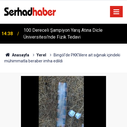
Türkiye'yi Değiştiren Lider Turgut Özal'ın Asıl
04:20
Mesleği Ne? Şaşırtan Mühendislik Hikayesi
Anasayfa
Yerel
Bingöl'de PKK’lilere ait sığınak içindeki
mühimmatla beraber imha edildi