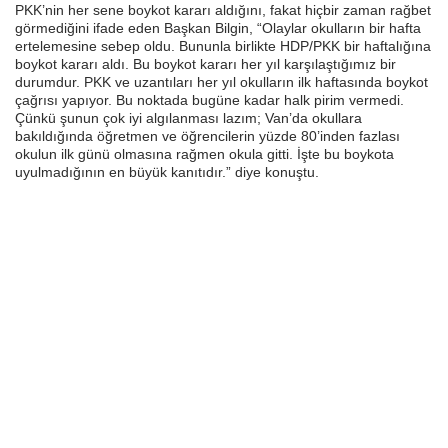
PKK’nin her sene boykot kararı aldığını, fakat hiçbir zaman rağbet
görmediğini ifade eden Başkan Bilgin, “Olaylar okulların bir hafta
ertelemesine sebep oldu. Bununla birlikte HDP/PKK bir haftalığına
boykot kararı aldı. Bu boykot kararı her yıl karşılaştığımız bir
durumdur. PKK ve uzantıları her yıl okulların ilk haftasında boykot
çağrısı yapıyor. Bu noktada bugüne kadar halk pirim vermedi.
Çünkü şunun çok iyi algılanması lazım; Van’da okullara
bakıldığında öğretmen ve öğrencilerin yüzde 80’inden fazlası
okulun ilk günü olmasına rağmen okula gitti. İşte bu boykota
uyulmadığının en büyük kanıtıdır.” diye konuştu.