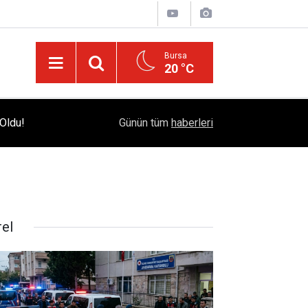
Bursa
20 °C
Bursa Çataltepe Sanayi Sitesi'nde 18 Yıllık Kr
Oldu!
12:33
Günün tüm
haberleri
Adalet Çağrısı
rel