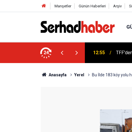
Manşetler
Günün Haberleri
Arşiv
S
G
di Aslan Genel Başkan Yardımcısı Oldu
24
12:55
TFF'den
Anasayfa
Yerel
Bu İlde 183 köy yolu h