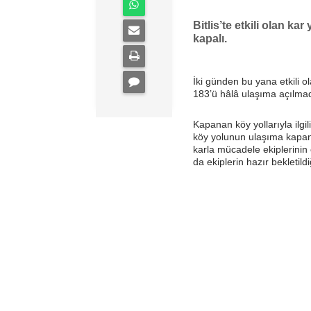
Bitlis’te etkili olan ka
kapalı.
İki günden bu yana etkili 
183’ü hâlâ ulaşıma açılmad
Kapanan köy yollarıyla ilgil
köy yolunun ulaşıma kapandı
karla mücadele ekiplerinin
da ekiplerin hazır bekletildiği