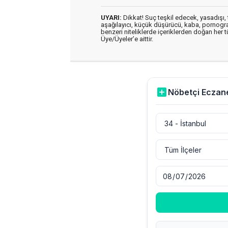
UYARI:
Dikkat! Suç teşkil edecek, yasadışı, t
aşağılayıcı, küçük düşürücü, kaba, pornografik
benzeri niteliklerde içeriklerden doğan her t
Üye/Üyeler’e aittir.