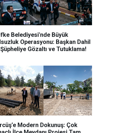
lifke Belediyesi'nde Büyük
lsuzluk Operasyonu: Başkan Dahil
 Şüpheliye Gözaltı ve Tutuklama!
rcüş’e Modern Dokunuş: Çok
açlı İlçe Meydanı Projesi Tam