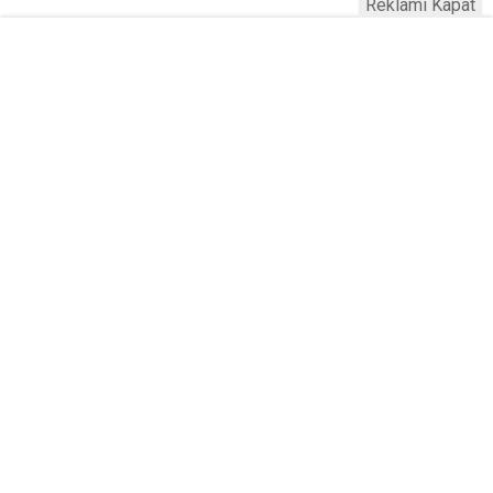
Reklamı Kapat
Serhad Haber © 2015
Anasayfa
Künye
İletişim
Gizlilik İlkeleri
Sitene Ekle
Haber Portalı Yazılımı