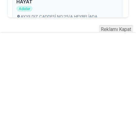
Reklamı Kapat
Serhad Haber © 2015
Anasayfa
Künye
İletişim
Gizlilik İlkeleri
Sitene Ekle