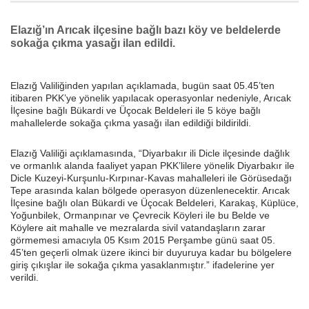
Elazığ’ın Arıcak ilçesine bağlı bazı köy ve beldelerde
sokağa çıkma yasağı ilan edildi.
Elazığ Valiliğinden yapılan açıklamada, bugün saat 05.45’ten
itibaren PKK’ye yönelik yapılacak operasyonlar nedeniyle, Arıcak
İlçesine bağlı Bükardi ve Üçocak Beldeleri ile 5 köye bağlı
mahallelerde sokağa çıkma yasağı ilan edildiği bildirildi.
Elazığ Valiliği açıklamasında, “Diyarbakır ili Dicle ilçesinde dağlık
ve ormanlık alanda faaliyet yapan PKK’lilere yönelik Diyarbakır ile
Dicle Kuzeyi-Kurşunlu-Kırpınar-Kavas mahalleleri ile Görüsedağı
Tepe arasında kalan bölgede operasyon düzenlenecektir. Arıcak
İlçesine bağlı olan Bükardi ve Üçocak Beldeleri, Karakaş, Küplüce,
Yoğunbilek, Ormanpınar ve Çevrecik Köyleri ile bu Belde ve
Köylere ait mahalle ve mezralarda sivil vatandaşların zarar
görmemesi amacıyla 05 Ksım 2015 Perşambe günü saat 05.
45’ten geçerli olmak üzere ikinci bir duyuruya kadar bu bölgelere
giriş çıkışlar ile sokağa çıkma yasaklanmıştır.” ifadelerine yer
verildi.