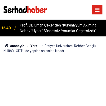
Sağlıklı Beslenmede Yeni Trend: Düşük Kalorili
05:57
Multi-Fiber İçecek Tozu
Anasayfa
Yerel
Erciyes Üniversitesi Rehber Gençlik
Kulübü : ODTÜ’de yapılan saldırıları kınadı