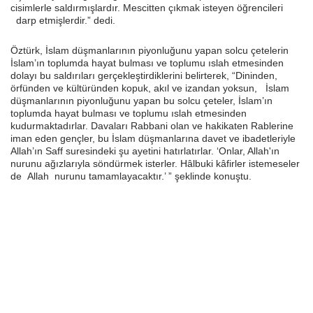
cisimlerle saldırmışlardır. Mescitten çıkmak isteyen öğrencileri
darp etmişlerdir.” dedi.
Öztürk, İslam düşmanlarının piyonluğunu yapan solcu çetelerin
İslam’ın toplumda hayat bulması ve toplumu ıslah etmesinden
dolayı bu saldırıları gerçekleştirdiklerini belirterek, “Dininden,
örfünden ve kültüründen kopuk, akıl ve izandan yoksun, İslam
düşmanlarının piyonluğunu yapan bu solcu çeteler, İslam’ın
toplumda hayat bulması ve toplumu ıslah etmesinden
kudurmaktadırlar. Davaları Rabbani olan ve hakikaten Rablerine
iman eden gençler, bu İslam düşmanlarına davet ve ibadetleriyle
Allah’ın Saff suresindeki şu ayetini hatırlatırlar. ‘Onlar, Allah'ın
nurunu ağızlarıyla söndürmek isterler. Hâlbuki kâfirler istemeseler
de Allah nurunu tamamlayacaktır.’ ” şeklinde konuştu.