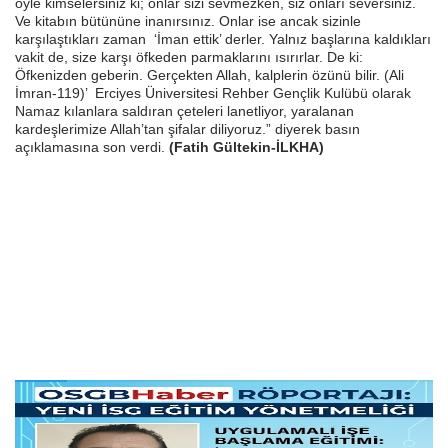
öyle kimselersiniz ki; onlar sizi sevmezken, siz onları seversiniz.
Ve kitabın bütününe inanırsınız. Onlar ise ancak sizinle
karşılaştıkları zaman ‘İman ettik’ derler. Yalnız başlarına kaldıkları
vakit de, size karşı öfkeden parmaklarını ısırırlar. De ki:
Öfkenizden geberin. Gerçekten Allah, kalplerin özünü bilir. (Ali
İmran-119)’ Erciyes Üniversitesi Rehber Gençlik Kulübü olarak
Namaz kılanlara saldıran çeteleri lanetliyor, yaralanan
kardeşlerimize Allah’tan şifalar diliyoruz.” diyerek basın
açıklamasına son verdi.
(Fatih Gültekin-İLKHA)