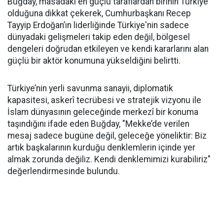
Buğday, masadaki en güçlü taraflardan birinin Türkiye
olduğuna dikkat çekerek, Cumhurbaşkanı Recep
Tayyip Erdoğan’ın liderliğinde Türkiye'nin sadece
dünyadaki gelişmeleri takip eden değil, bölgesel
dengeleri doğrudan etkileyen ve kendi kararlarını alan
güçlü bir aktör konumuna yükseldiğini belirtti.
Türkiye’nin yerli savunma sanayii, diplomatik
kapasitesi, askerî tecrübesi ve stratejik vizyonu ile
İslam dünyasının geleceğinde merkezî bir konuma
taşındığını ifade eden Buğday, "Mekke’de verilen
mesaj sadece bugüne değil, geleceğe yöneliktir: Biz
artık başkalarının kurduğu denklemlerin içinde yer
almak zorunda değiliz. Kendi denklemimizi kurabiliriz"
değerlendirmesinde bulundu.