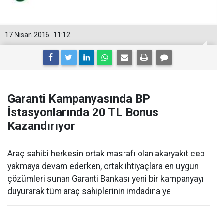
17 Nisan 2016
11:12
Garanti Kampanyasında BP
İstasyonlarında 20 TL Bonus
Kazandırıyor
Araç sahibi herkesin ortak masrafı olan akaryakıt cep
yakmaya devam ederken, ortak ihtiyaçlara en uygun
çözümleri sunan Garanti Bankası yeni bir kampanyayı
duyurarak tüm araç sahiplerinin imdadına ye