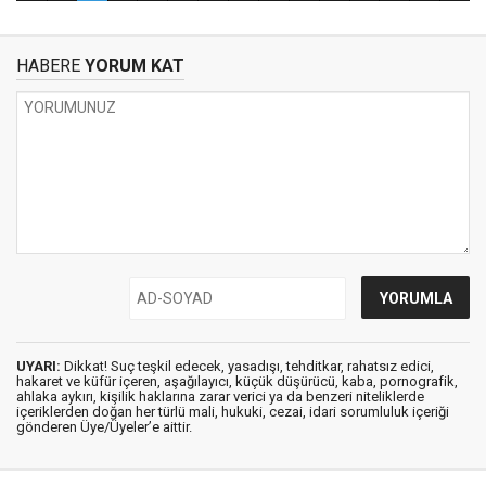
HABERE
YORUM KAT
UYARI:
Dikkat! Suç teşkil edecek, yasadışı, tehditkar, rahatsız edici,
hakaret ve küfür içeren, aşağılayıcı, küçük düşürücü, kaba, pornografik,
ahlaka aykırı, kişilik haklarına zarar verici ya da benzeri niteliklerde
içeriklerden doğan her türlü mali, hukuki, cezai, idari sorumluluk içeriği
gönderen Üye/Üyeler’e aittir.