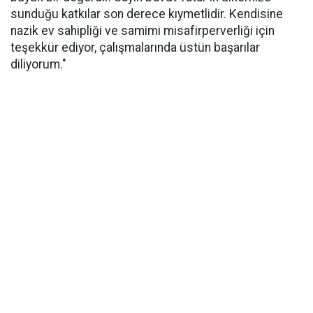
sunduğu katkılar son derece kıymetlidir. Kendisine
nazik ev sahipliği ve samimi misafirperverliği için
teşekkür ediyor, çalışmalarında üstün başarılar
diliyorum."