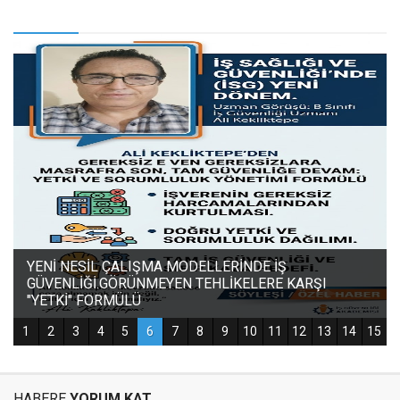
HABERE
YORUM KAT