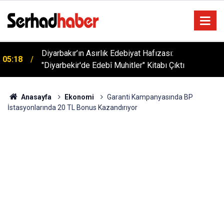
Diyarbakır’ın Asırlık Edebiyat Hafızası:
05:18
"Diyarbekir'de Edebî Muhitler" Kitabı Çıktı
Anasayfa
Ekonomi
Garanti Kampanyasında BP
İstasyonlarında 20 TL Bonus Kazandırıyor