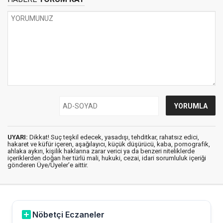
UYARI:
Dikkat! Suç teşkil edecek, yasadışı, tehditkar, rahatsız edici,
hakaret ve küfür içeren, aşağılayıcı, küçük düşürücü, kaba, pornografik,
ahlaka aykırı, kişilik haklarına zarar verici ya da benzeri niteliklerde
içeriklerden doğan her türlü mali, hukuki, cezai, idari sorumluluk içeriği
gönderen Üye/Üyeler’e aittir.