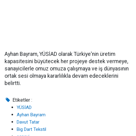
Ayhan Bayram, YÜSİAD olarak Türkiye'nin üretim
kapasitesini büyütecek her projeye destek vermeye,
sanayicilerle omuz omuza çalışmaya ve iş dünyasının
ortak sesi olmaya kararlılıkla devam edeceklerini
belirtti.
Etiketler :
YÜSİAD
Ayhan Bayram
Davut Tatar
Big Dart Tekstil