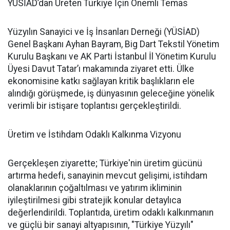
YÜSİAD’dan Üreten Türkiye İçin Önemli Temas
Yüzyılın Sanayici ve İş İnsanları Derneği (YÜSİAD)
Genel Başkanı Ayhan Bayram, Big Dart Tekstil Yönetim
Kurulu Başkanı ve AK Parti İstanbul İl Yönetim Kurulu
Üyesi Davut Tatar’ı makamında ziyaret etti. Ülke
ekonomisine katkı sağlayan kritik başlıkların ele
alındığı görüşmede, iş dünyasının geleceğine yönelik
verimli bir istişare toplantısı gerçekleştirildi.
Üretim ve İstihdam Odaklı Kalkınma Vizyonu
Gerçekleşen ziyarette; Türkiye'nin üretim gücünü
artırma hedefi, sanayinin mevcut gelişimi, istihdam
olanaklarının çoğaltılması ve yatırım ikliminin
iyileştirilmesi gibi stratejik konular detaylıca
değerlendirildi. Toplantıda, üretim odaklı kalkınmanın
ve güçlü bir sanayi altyapısının, "Türkiye Yüzyılı"