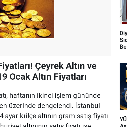
Di
Sı
Be
iyatları! Çeyrek Altın ve
9 Ocak Altın Fiyatları
atı, haftanın ikinci işlem gününde
en üzerinde dengelendi. İstanbul
4 ayar külçe altının gram satış fiyatı
YÜ
uriyet altınının satış fiyatı ise
As