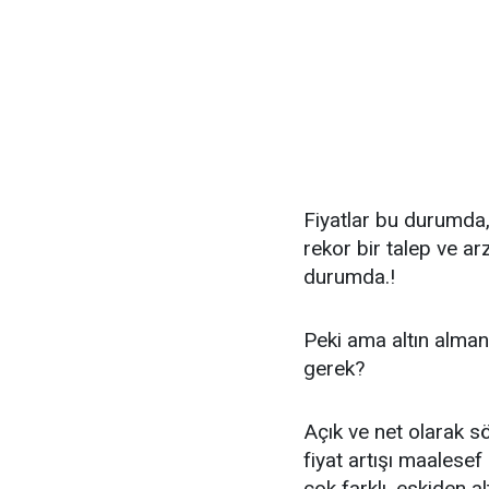
Fiyatlar bu durumda
rekor bir talep ve 
durumda.!
Peki ama altın alma
gerek?
Açık ve net olarak s
fiyat artışı maalesef
çok farklı, eskiden a