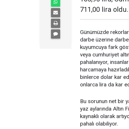
711,00 lira oldu.
Günümüzde rekorlar k
darbe üzerine darb
kuyumcuya fark göste
veya cumhuriyet altı
pahalanıyor, insanlar
harcamaya hazırladıkl
binlerce dolar kar e
onlarca lira da kar e
Bu sorunun net bir y
yaz aylarında Altın 
kaynaklı olarak artıy
pahalı olabiliyor.