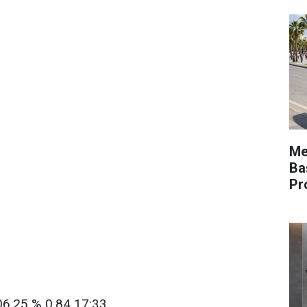
Mer
Ba
Pr
06,25 % 0,84 17:33