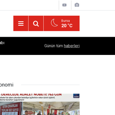
Bursa
20 °C
abı
Dicle Üniversitesi’nden COP31 İklim Zirvesine G
05:09
Günün tüm
haberleri
Kamuran Eronat Akademi Lansmanında
onomi