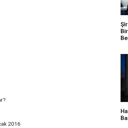
Şi
Bi
Be
ar?
Ha
Ba
Ocak 2016