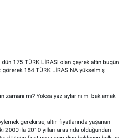
, dün 175 TÜRK LİRASI olan çeyrek altın bugün
arz görerek 184 TÜRK LİRASINA yükselmiş
nın zamanı mı? Yoksa yaz aylarını mı beklemek
öylemek gerekirse, altın fiyatlarında yaşanan
 ki 2000 ila 2010 yılları arasında olduğundan
ltın düşsün fiyat ucuzlasın diye bekleyen halk ve