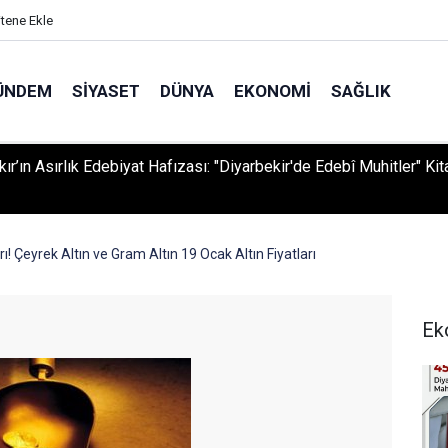
itene Ekle
ÜNDEM
SIYASET
DÜNYA
EKONOMI
SAĞLIK
ır’ın Asırlık Edebiyat Hafızası: "Diyarbekir'de Edebî Muhitler" Kit
rı! Çeyrek Altın ve Gram Altın 19 Ocak Altın Fiyatları
Ek