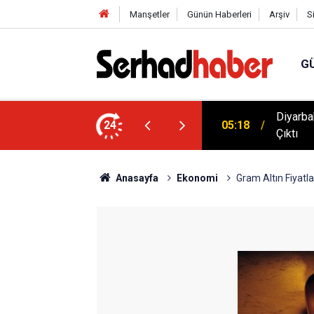
Manşetler
Günün Haberleri
Arşiv
S
G
ünyası Hamlesi: Cengiz Aytmatov
Diyarbak
24
05:18
Çıktı
Anasayfa
Ekonomi
Gram Altın Fiyatla