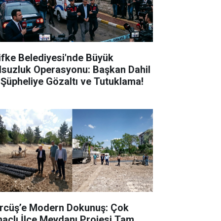
lifke Belediyesi'nde Büyük
lsuzluk Operasyonu: Başkan Dahil
 Şüpheliye Gözaltı ve Tutuklama!
rcüş’e Modern Dokunuş: Çok
açlı İlçe Meydanı Projesi Tam