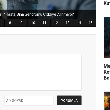
Ku
Mer
Kes
Ba