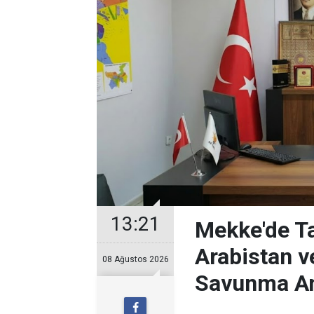
13:21
Mekke'de Ta
Arabistan v
08 Ağustos 2026
Savunma A