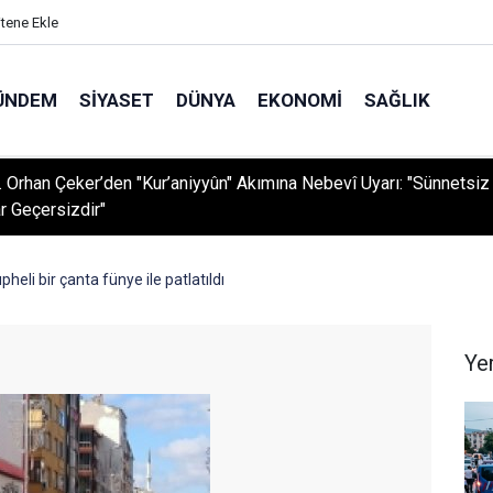
itene Ekle
ÜNDEM
SIYASET
DÜNYA
EKONOMI
SAĞLIK
r. Orhan Çeker’den "Kur’aniyyûn" Akımına Nebevî Uyarı: "Sünnetsiz
r Geçersizdir"
heli bir çanta fünye ile patlatıldı
Ye