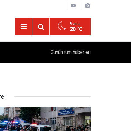
Bursa
20 °C
05:57
Sağlıklı Beslenmede Yeni Trend: Düşük Kalorili 
Günün tüm
haberleri
rel