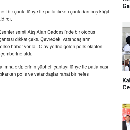
Gaz
eli bir çanta fünye ile patlatılırken çantadan boş kâğıt
ldırdı.
 Esenler semti Atış Alan Caddesi’nde bir otobüs
çantası dikkat çekti. Çevredeki vatandaşların
ise haber verildi. Olay yerine gelen polis ekipleri
 çemberine aldı.
 imha ekiplerinin şüpheli çantayı fünye ile patlaması
ıkarken polis ve vatandaşlar rahat bir nefes
Ka
Ce