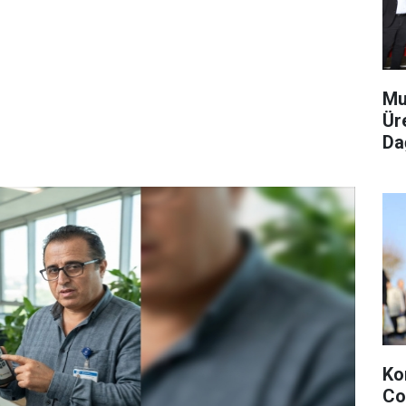
Mu
Ür
Dağ
Ko
Co