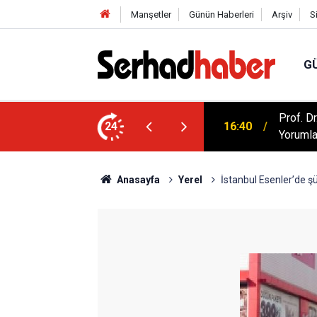
Manşetler
Günün Haberleri
Arşiv
S
G
artışılıyor: Kur'an Evlilikte Nasıl Bir Model
Prof. D
24
16:40
Yorumla
Anasayfa
Yerel
İstanbul Esenler’de şüp