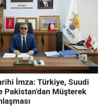
rihi İmza: Türkiye, Suudi
e Pakistan'dan Müşterek
nlaşması