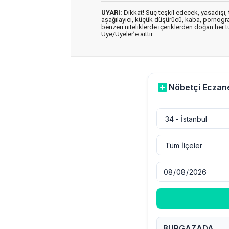
UYARI:
Dikkat! Suç teşkil edecek, yasadışı, t
aşağılayıcı, küçük düşürücü, kaba, pornografik
benzeri niteliklerde içeriklerden doğan her t
Üye/Üyeler’e aittir.