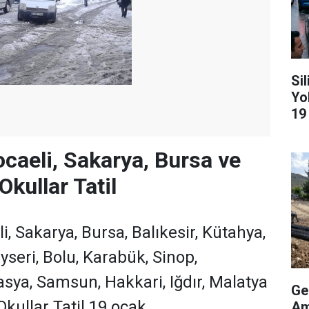
Si
Yo
19
ocaeli, Sakarya, Bursa ve
kullar Tatil
li, Sakarya, Bursa, Balıkesir, Kütahya,
yseri, Bolu, Karabük, Sinop,
ya, Samsun, Hakkari, Iğdır, Malatya
Ge
kullar Tatil 19 ocak
Am