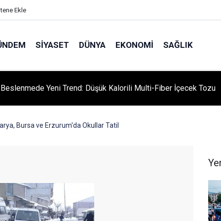
itene Ekle
ÜNDEM
SIYASET
DÜNYA
EKONOMI
SAĞLIK
ı Beslenmede Yeni Trend: Düşük Kalorili Multi-Fiber İçecek Tozu
karya, Bursa ve Erzurum'da Okullar Tatil
Ye