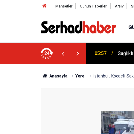
Manşetler
Günün Haberleri
Arşiv
S
G
niyyûn" Akımına Nebevî Uyarı: "Sünnetsiz
24
05:57
Sağlıkl
Anasayfa
Yerel
İstanbul , Kocaeli, Sa