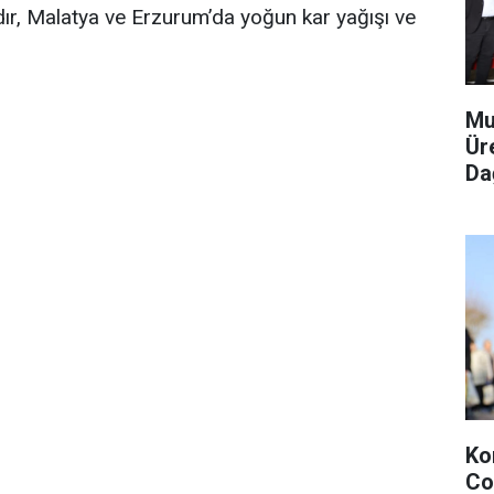
ır, Malatya ve Erzurum’da yoğun kar yağışı ve
Mu
Ür
Dağ
Ko
Co