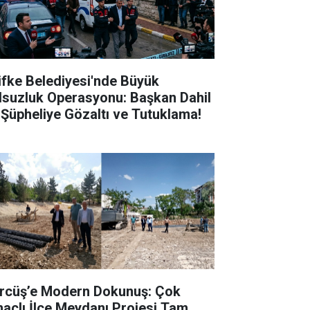
lifke Belediyesi'nde Büyük
lsuzluk Operasyonu: Başkan Dahil
 Şüpheliye Gözaltı ve Tutuklama!
rcüş’e Modern Dokunuş: Çok
açlı İlçe Meydanı Projesi Tam