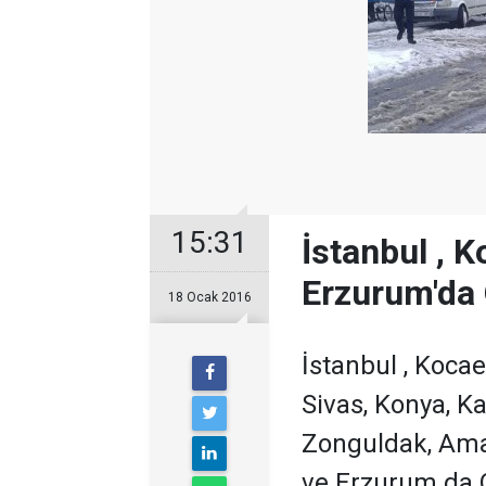
15:31
İstanbul , K
Erzurum'da O
18 Ocak 2016
İstanbul , Kocae
Sivas, Konya, Ka
Zonguldak, Amas
ve Erzurum da O