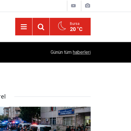
Bursa
20 °C
Dicle Üniversitesi'nden Türk Dünyası Hamlesi:
05:25
Günün tüm
haberleri
Sempozyumu Diyarbakır'da!
rel