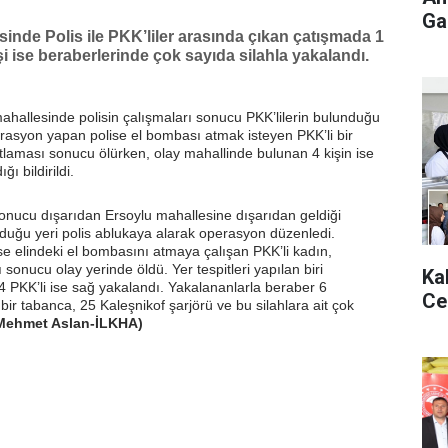
Gaz
esinde Polis ile PKK’liler arasında çıkan çatışmada 1
şi ise beraberlerinde çok sayıda silahla yakalandı.
ahallesinde polisin çalışmaları sonucu PKK’lilerin bulunduğu
rasyon yapan polise el bombası atmak isteyen PKK’li bir
laması sonucu ölürken, olay mahallinde bulunan 4 kişin ise
ğı bildirildi.
 sonucu dışarıdan Ersoylu mahallesine dışarıdan geldiği
nduğu yeri polis ablukaya alarak operasyon düzenledi.
 elindeki el bombasını atmaya çalışan PKK’li kadın,
onucu olay yerinde öldü. Yer tespitleri yapılan biri
Ka
4 PKK’li ise sağ yakalandı. Yakalananlarla beraber 6
Ce
 bir tabanca, 25 Kaleşnikof şarjörü ve bu silahlara ait çok
Mehmet Aslan-İLKHA)