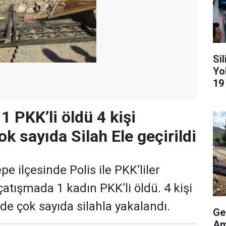
Si
Yo
19
 1 PKK’li öldü 4 kişi
k sayıda Silah Ele geçirildi
pe ilçesinde Polis ile PKK’liler
atışmada 1 kadın PKK’li öldü. 4 kişi
de çok sayıda silahla yakalandı.
Ge
Am