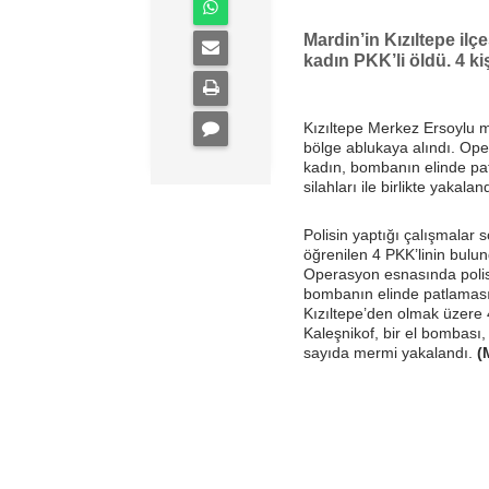
Mardin’in Kızıltepe ilç
kadın PKK’li öldü. 4 ki
Kızıltepe Merkez Ersoylu m
bölge ablukaya alındı. Ope
kadın, bombanın elinde pat
silahları ile birlikte yakalandı
Polisin yaptığı çalışmalar
öğrenilen 4 PKK’linin bulu
Operasyon esnasında polise
bombanın elinde patlaması s
Kızıltepe’den olmak üzere 
Kaleşnikof, bir el bombası,
sayıda mermi yakalandı.
(