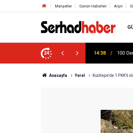
Manşetler
Günün Haberleri
Arşiv
S
G
 Ziya Gökalp Eğitim Fakültesi Yeni
24
14:38
100 Der
Anasayfa
Yerel
Kızıltepe’de 1 PKK’li ö