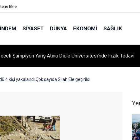
itene Ekle
ÜNDEM
SIYASET
DÜNYA
EKONOMI
SAĞLIK
eceli Şampiyon Yarış Atına Dicle Üniversitesi'nde Fizik Tedavi
ldü 4 kişi yakalandı Çok sayıda Silah Ele geçirildi
Ye