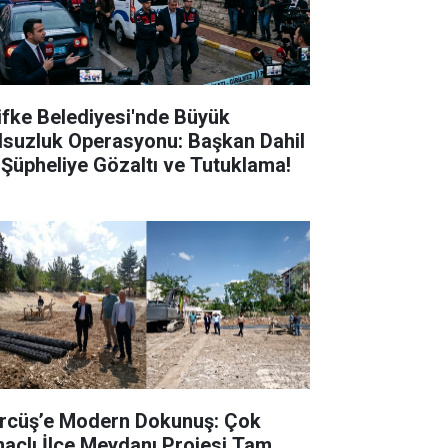
lifke Belediyesi'nde Büyük
lsuzluk Operasyonu: Başkan Dahil
 Şüpheliye Gözaltı ve Tutuklama!
rcüş’e Modern Dokunuş: Çok
açlı İlçe Meydanı Projesi Tam