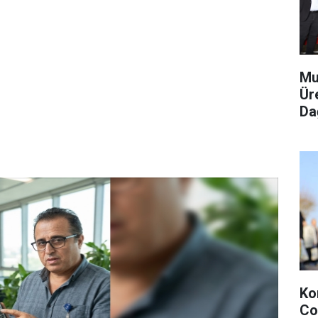
Mu
Ür
Dağ
Ko
Co