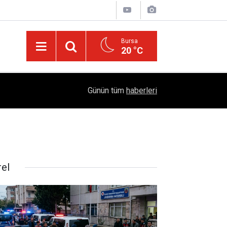
Bursa
20 °C
Türkiye'yi Değiştiren Lider Turgut Özal'ın Asıl 
04:20
Günün tüm
haberleri
Mühendislik Hikayesi
rel