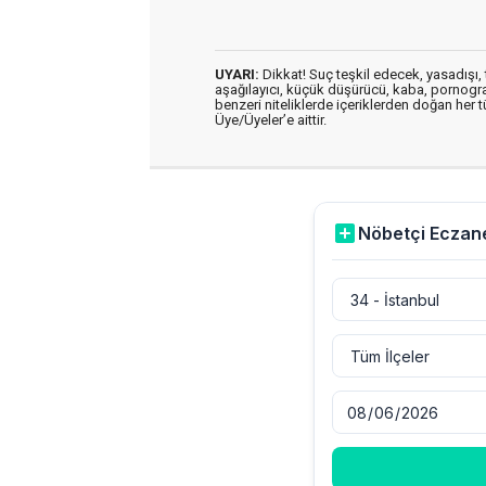
UYARI:
Dikkat! Suç teşkil edecek, yasadışı, t
aşağılayıcı, küçük düşürücü, kaba, pornografik
benzeri niteliklerde içeriklerden doğan her t
Üye/Üyeler’e aittir.