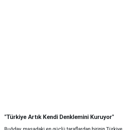
"Türkiye Artık Kendi Denklemini Kuruyor"
Buğday, masadaki en güçlü taraflardan birinin Türkiye