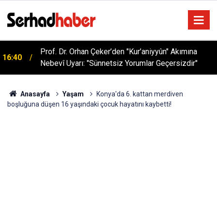
Sağlıklı Beslenmede Yeni Trend: Düşük Kalorili
05:57
Multi-Fiber İçecek Tozu
Anasayfa
Yaşam
Konya'da 6. kattan merdiven
boşluğuna düşen 16 yaşındaki çocuk hayatını kaybetti!