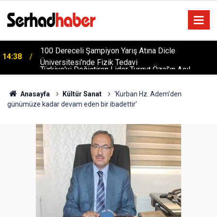
Türkiye'yi Değiştiren Lider Turgut Özal'ın Asıl
04:20
Mesleği Ne? Şaşırtan Mühendislik Hikayesi
Anasayfa
Kültür Sanat
‘Kurban Hz. Adem’den
günümüze kadar devam eden bir ibadettir’