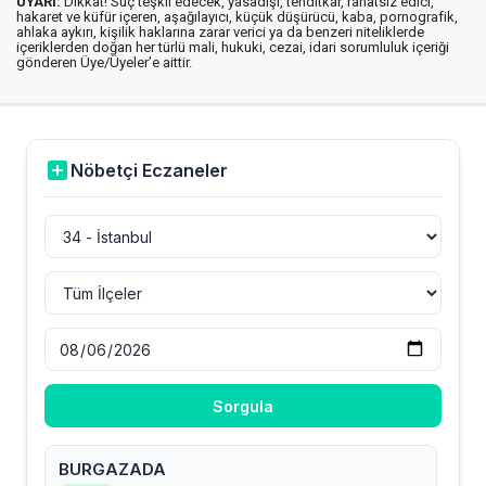
UYARI:
Dikkat! Suç teşkil edecek, yasadışı, tehditkar, rahatsız edici,
hakaret ve küfür içeren, aşağılayıcı, küçük düşürücü, kaba, pornografik,
ahlaka aykırı, kişilik haklarına zarar verici ya da benzeri niteliklerde
içeriklerden doğan her türlü mali, hukuki, cezai, idari sorumluluk içeriği
gönderen Üye/Üyeler’e aittir.