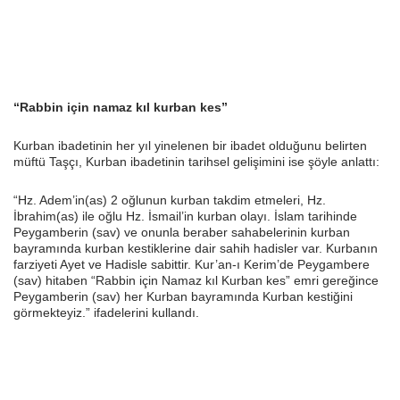
“Rabbin için namaz kıl kurban kes”
Kurban ibadetinin her yıl yinelenen bir ibadet olduğunu belirten
müftü Taşçı, Kurban ibadetinin tarihsel gelişimini ise şöyle anlattı:
“Hz. Adem’in(as) 2 oğlunun kurban takdim etmeleri, Hz.
İbrahim(as) ile oğlu Hz. İsmail’in kurban olayı. İslam tarihinde
Peygamberin (sav) ve onunla beraber sahabelerinin kurban
bayramında kurban kestiklerine dair sahih hadisler var. Kurbanın
farziyeti Ayet ve Hadisle sabittir. Kur’an-ı Kerim’de Peygambere
(sav) hitaben “Rabbin için Namaz kıl Kurban kes” emri gereğince
Peygamberin (sav) her Kurban bayramında Kurban kestiğini
görmekteyiz.” ifadelerini kullandı.