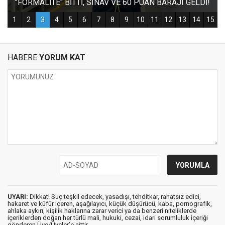
HABERE
YORUM KAT
UYARI:
Dikkat! Suç teşkil edecek, yasadışı, tehditkar, rahatsız edici,
hakaret ve küfür içeren, aşağılayıcı, küçük düşürücü, kaba, pornografik,
ahlaka aykırı, kişilik haklarına zarar verici ya da benzeri niteliklerde
içeriklerden doğan her türlü mali, hukuki, cezai, idari sorumluluk içeriği
gönderen Üye/Üyeler’e aittir.