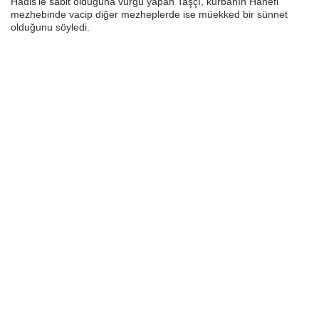
Hadis’le sabit olduğuna vurgu yapan Taşçı, kurbanın Hanefi
mezhebinde vacip diğer mezheplerde ise müekked bir sünnet
olduğunu söyledi.