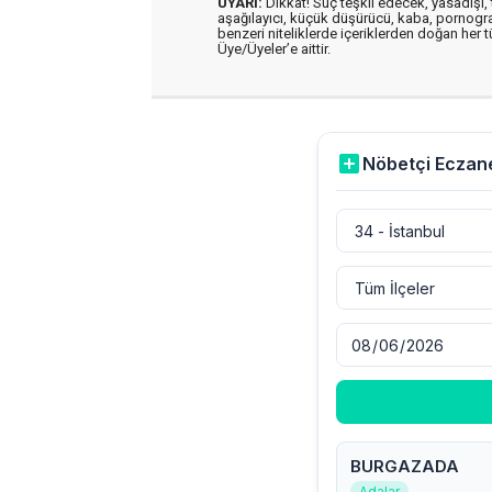
UYARI:
Dikkat! Suç teşkil edecek, yasadışı, t
aşağılayıcı, küçük düşürücü, kaba, pornografik
benzeri niteliklerde içeriklerden doğan her t
Üye/Üyeler’e aittir.