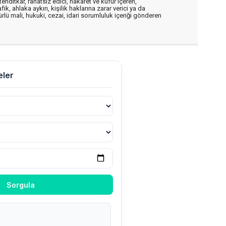
ehditkar, rahatsız edici, hakaret ve küfür içeren,
, ahlaka aykırı, kişilik haklarına zarar verici ya da
ürlü mali, hukuki, cezai, idari sorumluluk içeriği gönderen