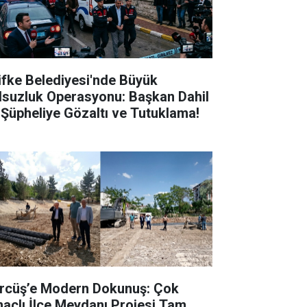
lifke Belediyesi'nde Büyük
lsuzluk Operasyonu: Başkan Dahil
 Şüpheliye Gözaltı ve Tutuklama!
rcüş’e Modern Dokunuş: Çok
açlı İlçe Meydanı Projesi Tam