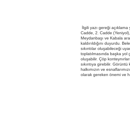
İlgili yazı gereği açıklama
Cadde, 2. Cadde (Yeniyol),
Meydanbaşı ve Kabala arasın
kaldırıldığını duyurdu. Bel
sıkıntılar oluşabileceği uya
toplatılmasında başka yol 
oluşabilir. Çöp konteynırları
sıkıntıya girebilir. Görüntü
halkımızın ve esnaflarımızı
olarak gereken önemi ve ha