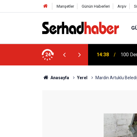
Manşetler
Günün Haberleri
Arşiv
S
G
 Ziya Gökalp Eğitim Fakültesi Yeni
24
14:38
100 Der
Anasayfa
Yerel
Mardin Artuklu Beledi