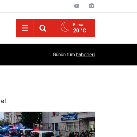
Bursa
20 °C
Türkiye'yi Değiştiren Lider Turgut Özal'ın Asıl 
04:20
Günün tüm
haberleri
Mühendislik Hikayesi
rel