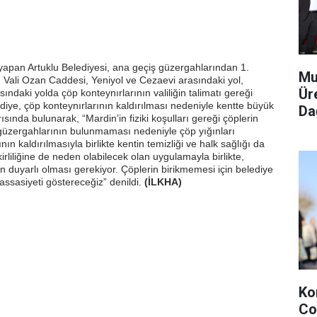
 yapan Artuklu Belediyesi, ana geçiş güzergahlarından 1.
Mu
 Vali Ozan Caddesi, Yeniyol ve Cezaevi arasındaki yol,
Ür
daki yolda çöp konteynırlarının valiliğin talimatı gereği
ediye, çöp konteynırlarının kaldırılması nedeniyle kentte büyük
Dağ
rısında bulunarak, “Mardin’in fiziki koşulları gereği çöplerin
güzergahlarının bulunmaması nedeniyle çöp yığınları
nın kaldırılmasıyla birlikte kentin temizliği ve halk sağlığı da
 kirliliğine de neden olabilecek olan uygulamayla birlikte,
n duyarlı olması gerekiyor. Çöplerin birikmemesi için belediye
ssasiyeti göstereceğiz” denildi.
(İLKHA)
Ko
Co