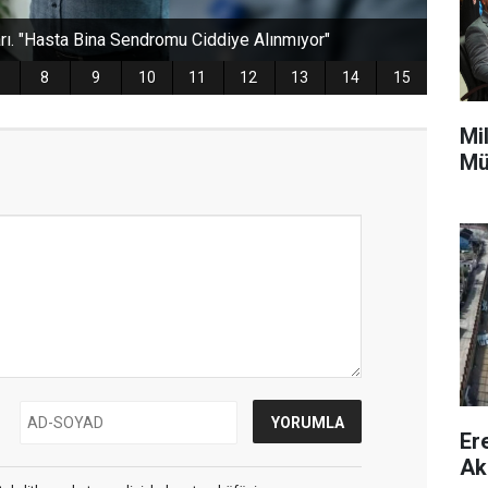
Mi
Mü
Er
Ak