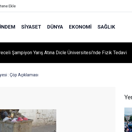
itene Ekle
ÜNDEM
SIYASET
DÜNYA
EKONOMI
SAĞLIK
eceli Şampiyon Yarış Atına Dicle Üniversitesi'nde Fizik Tedavi
yesi : Çöp Açıklaması
Ye