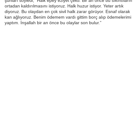
şunları söyledi; “Halk epey eziyet çekti. Bir an önce bu sıkıntıların
ortadan kaldırılmasını istiyoruz. Halk huzur istiyor. Yeter artık
diyoruz. Bu olaydan en çok sivil halk zarar görüyor. Esnaf olarak
kan ağlıyoruz. Benim ödemem vardı gittim borç alıp ödemelerimi
yaptım. İnşallah bir an önce bu olaylar son bulur.”