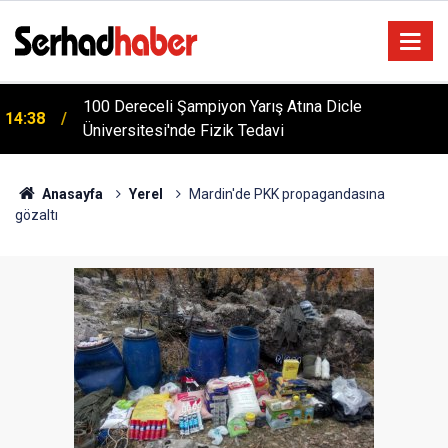
m
100 Dereceli Şampiyon Yarış Atına Dicle
14:38
Üniversitesi'nde Fizik Tedavi
Anasayfa
Yerel
Mardin'de PKK propagandasına
gözaltı