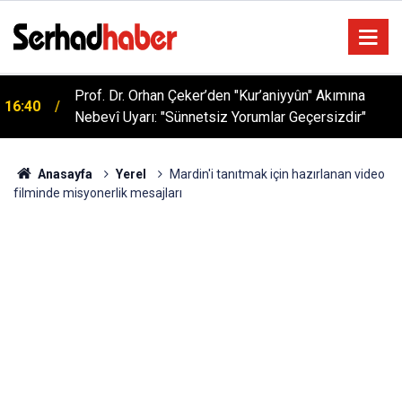
Sağlıklı Beslenmede Yeni Trend: Düşük Kalorili
05:57
Multi-Fiber İçecek Tozu
Anasayfa
Yerel
Mardin'i tanıtmak için hazırlanan video
filminde misyonerlik mesajları