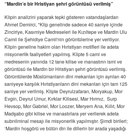
“Mardin’e bir Hristiyan şehri görüntüsü verilmiş”
Klipin analizini yaparak tepki gösteren vatandaşlardan
Ahmet Demirci, "Klip genelinde sadece 40 saniye içinde
Zinciriye, Kasımiye Medreseleri ile Kızıltepe ve Mardin Ulu
Camii ile Şehidiye Camii'nin görüntülerine yer veriliyor.
Klipin geneline hakim olan Hıristiyan motifleri ile adeta
misyonerlik faaliyetleri yapılmış. Klipte 5 cami ve
medresenin yanında 12 tane kilise ve manastırın ismi ve
görüntüsü ile Mardin bir Hristiyan şehri görüntüsü verilmiş.
Görüntülerde Müslümanların dini mekanları için ayrılan 40
saniyeye karşılık Hıristiyanların dini mekanları için tam 125
saniye yer verilmiş. Klipte Deyrulzafaran, Moryakup, Mor
Evgin, Deyrul Umur, Kırklar Kilisesi, Mar Hırmız, Surp
Hevsop, Mor Gabriel, Mor Loozer, Meryem Ana, Kıllıt, Mor
Madşabo gibi kilise ve manastırlara yer verilerek adeta
subnilminal mesajı ile misyonerlik yapılmıştır. Şimdi birileri;
‘Mardin hoşgörü ve bütün din ile dillerin bir arada yaşadığı