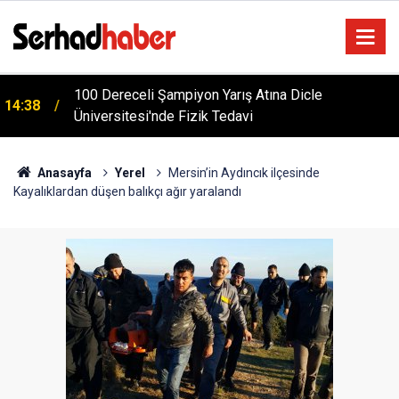
m
100 Dereceli Şampiyon Yarış Atına Dicle
14:38
Üniversitesi'nde Fizik Tedavi
Anasayfa
Yerel
Mersin’in Aydıncık ilçesinde
Kayalıklardan düşen balıkçı ağır yaralandı