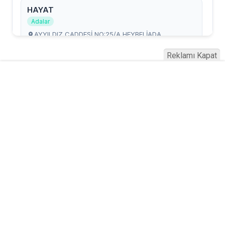
Reklamı Kapat
Serhad Haber © 2015
Anasayfa
Künye
İletişim
Gizlilik İlkeleri
Sitene Ekle