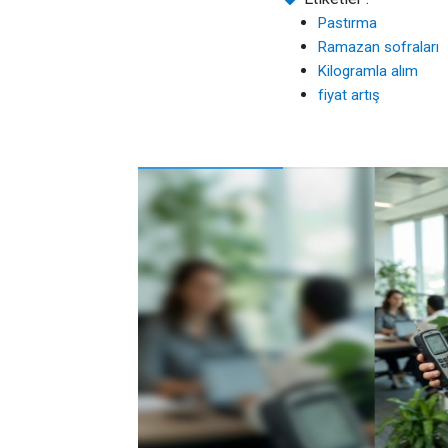
Pastırma
Ramazan sofraları
Kilogramla alım
fiyat artış