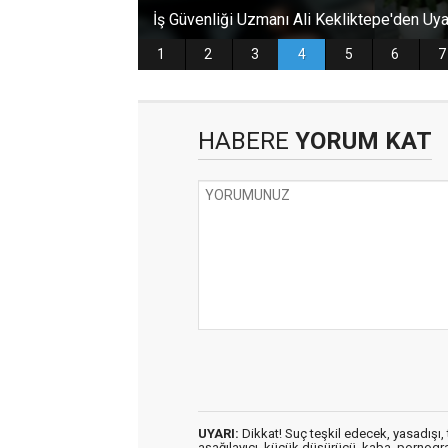
HABERE
YORUM KAT
UYARI:
Dikkat! Suç teşkil edecek, yasadışı, t
aşağılayıcı, küçük düşürücü, kaba, pornografik