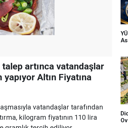
YÜ
As
 talep artınca vatandaşlar
 yapıyor Altın Fiyatına
aşmasıyla vatandaşlar tarafından
Di
ırma, kilogram fiyatının 110 lira
Ov
 gramlık tercih ediliyor.