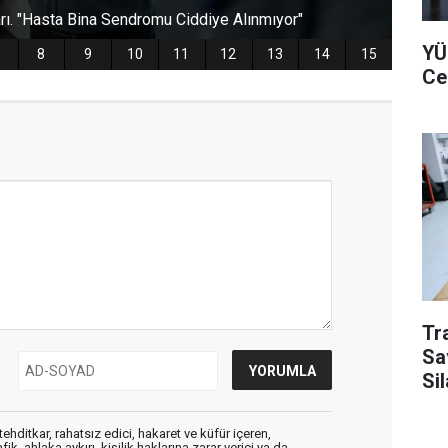
YÜ
Ce
Tr
Sa
Si
ehditkar, rahatsız edici, hakaret ve küfür içeren,
, ahlaka aykırı, kişilik haklarına zarar verici ya da