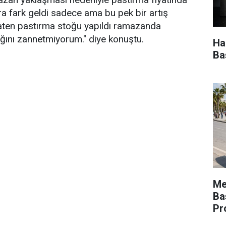
ira fark geldi sadece ama bu pek bir artış
aten pastırma stoğu yapıldı ramazanda
cağını zannetmiyorum." diye konuştu.
Ha
Ba
Mer
Ba
Pr