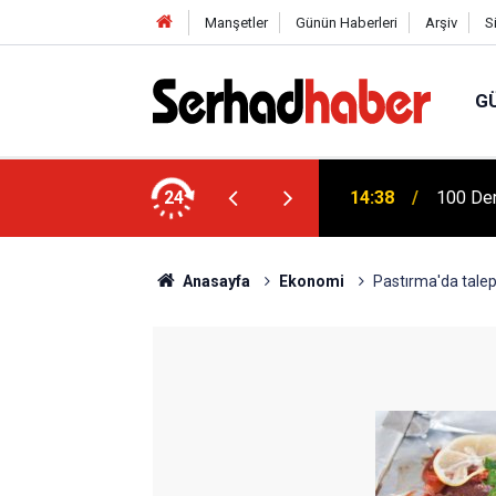
Manşetler
Günün Haberleri
Arşiv
S
G
 Ziya Gökalp Eğitim Fakültesi Yeni
24
14:38
100 Der
Anasayfa
Ekonomi
Pastırma'da talep