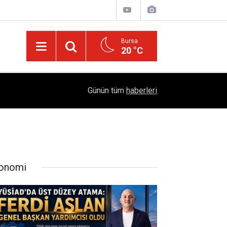
Bursa
20 °C
Türkiye'yi Değiştiren Lider Turgut Özal'ın Asıl 
04:20
Günün tüm
haberleri
Mühendislik Hikayesi
onomi