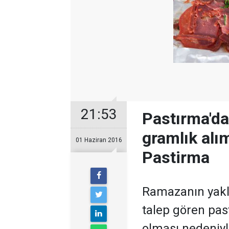
21:53
Pastırma'da
gramlık alım
01 Haziran 2016
Pastirma
Ramazanın yakl
talep gören past
olması nedeniyle