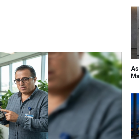
As
Ma