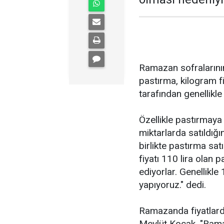
Ramazan sofralarının
pastırma, kilogram f
tarafından genellikle
Özellikle pastırmaya
miktarlarda satıldığ
birlikte pastırma sat
fiyatı 110 lira olan 
ediyorlar. Genellikle
yapıyoruz." dedi.
Ramazanda fiyatlard
Mevlüt Koçak, "Rama