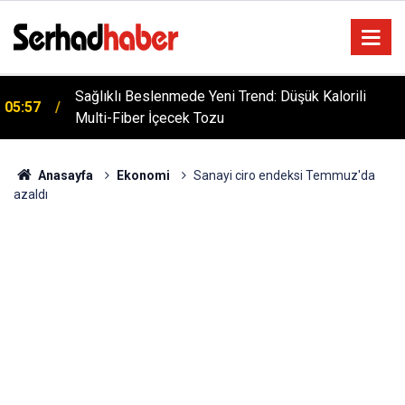
Dicle Üniversitesi'nden Türk Dünyası Hamlesi:
05:25
Cengiz Aytmatov Sempozyumu Diyarbakır'da!
Anasayfa
Ekonomi
Sanayi ciro endeksi Temmuz'da
azaldı