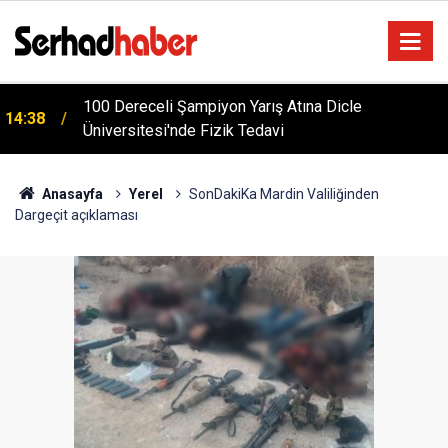
100 Dereceli Şampiyon Yarış Atına Dicle
14:38
Türkiye'yi Değiştiren Lider Turgut Özal'ın Asıl
Üniversitesi'nde Fizik Tedavi
04:20
Mesleği Ne? Şaşırtan Mühendislik Hikayesi
Anasayfa
Yerel
SonDakiKa Mardin Valiliğinden
Dargeçit açıklaması