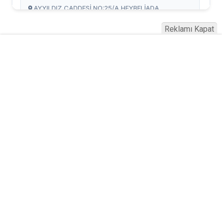
Reklamı Kapat
Serhad Haber © 2015
Anasayfa
Künye
İletişim
Gizlilik İlkeleri
Sitene Ekle