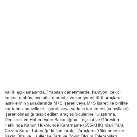
Valilik açıklamasında, “Yapılan denetimlerde, kamyon, çekici,
tanker, otobüs, minibüs, otomobil ve kamyonet türü araçların
lastiklerinin yanaklarında M+S işareti veya M+S işareti ile birlikte
kar tanesi snowflake işareti veya sadece kar tanesi (snowflake)
işareti olmadığı tespit edilen araç sürücülerine “Ulaştırma,
Denizcilik ve Haberleşme Bakanlığının Teşkilat ve Görevleri
Hakkında Kanun Hükmünde Kararname (655/KHK) İdari Para
Cezası Karar Tutanağı” kullanılarak, “Araçların Yüklenmesine
İlişkin Ölçü ve Usuller İle Tartı ve Boyut Ölçüm Toleransları