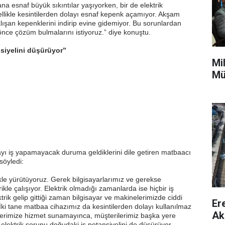
na esnaf büyük sıkıntılar yaşıyorken, bir de elektrik
zellikle kesintilerden dolayı esnaf kepenk açamıyor. Akşam
çalışan kepenklerini indirip evine gidemiyor. Bu sorunlardan
n önce çözüm bulmalarını istiyoruz.” diye konuştu.
nsiyelini düşürüyor”
Mi
Mü
layı iş yapamayacak duruma geldiklerini dile getiren matbaacı
söyledi:
kle yürütüyoruz. Gerek bilgisayarlarımız ve gerekse
kle çalışıyor. Elektrik olmadığı zamanlarda ise hiçbir iş
trik gelip gittiği zaman bilgisayar ve makinelerimizde ciddi
Er
İki tane matbaa cihazımız da kesintilerden dolayı kullanılmaz
Ak
lerimize hizmet sunamayınca, müşterilerimiz başka yere
elektrik sorunu doğudaki iş potansiyelini de düşürüyor.