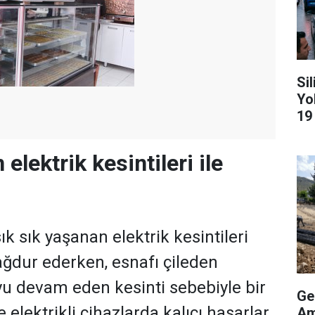
Si
Yo
19
 elektrik kesintileri ile
k sık yaşanan elektrik kesintileri
ğdur ederken, esnafı çileden
yu devam eden kesinti sebebiyle bir
Ge
e elektrikli cihazlarda kalıcı hasarlar
Am