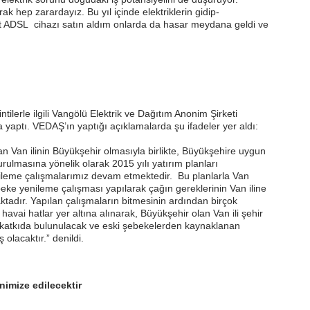
ak hep zarardayız. Bu yıl içinde elektriklerin gidip-
et ADSL cihazı satın aldım onlarda da hasar meydana geldi ve
ilerle ilgili Vangölü Elektrik ve Dağıtım Anonim Şirketi
 yaptı. VEDAŞ’ın yaptığı açıklamalarda şu ifadeler yer aldı:
an Van ilinin Büyükşehir olmasıyla birlikte, Büyükşehire uygun
rulmasına yönelik olarak 2015 yılı yatırım planları
leme çalışmalarımız devam etmektedir. Bu planlarla Van
ke yenileme çalışması yapılarak çağın gereklerinin Van iline
adır. Yapılan çalışmaların bitmesinin ardından birçok
avai hatlar yer altına alınarak, Büyükşehir olan Van ili şehir
e katkıda bulunulacak ve eski şebekelerden kaynaklanan
 olacaktır.” denildi.
inimize edilecektir