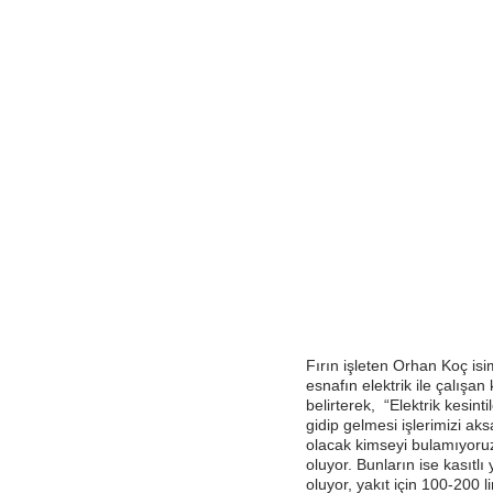
Fırın işleten Orhan Koç isi
esnafın elektrik ile çalış
belirterek, “Elektrik kesinti
gidip gelmesi işlerimizi aks
olacak kimseyi bulamıyoruz
oluyor. Bunların ise kasıtl
oluyor, yakıt için 100-200 