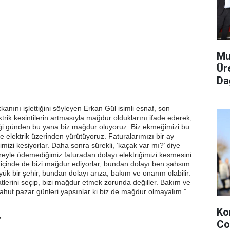
Mu
Ür
Dağ
kanını işlettiğini söyleyen Erkan Gül isimli esnaf, son
rik kesintilerin artmasıyla mağdur olduklarını ifade ederek,
ştiği günden bu yana biz mağdur oluyoruz. Biz ekmeğimizi bu
de elektrik üzerinden yürütüyoruz. Faturalarımızı bir ay
erimizi kesiyorlar. Daha sonra sürekli, ‘kaçak var mı?’ diye
üreyle ödemediğimiz faturadan dolayı elektriğimizi kesmesini
ün içinde de bizi mağdur ediyorlar, bundan dolayı ben şahsım
ük bir şehir, bundan dolayı arıza, bakım ve onarım olabilir.
tlerini seçip, bizi mağdur etmek zorunda değiller. Bakım ve
ahut pazar günleri yapsınlar ki biz de mağdur olmayalım.”
Ko
”
Co