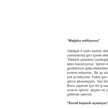
“Mağdur ediliyoruz”
Yaklaşık 6 yıldır berber dük
zamanlarda gün içinde elekt
“Elektrik şirketinin özelle
işten kazanıyoruz. İşimizi 
geciktirince gelip elektrikl
kontrol ediyorlar. Bir ay s
çok iyi biliyorlar. Fakat g
adına şikayetçiyim. Van büy
Bunu yapmak için de iş saa
onarım işlerini akşam ve y
şeklinde yakındı.
“Esnaf kepenk açamıyor