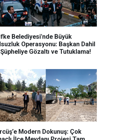
lifke Belediyesi'nde Büyük
lsuzluk Operasyonu: Başkan Dahil
 Şüpheliye Gözaltı ve Tutuklama!
rcüş’e Modern Dokunuş: Çok
açlı İlçe Meydanı Projesi Tam