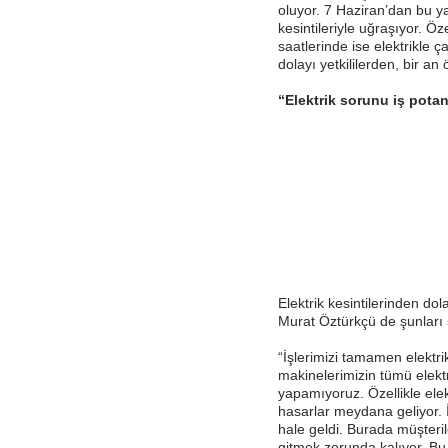
oluyor. 7 Haziran’dan bu ya
kesintileriyle uğraşıyor. Ö
saatlerinde ise elektrikle 
dolayı yetkililerden, bir a
“Elektrik sorunu iş pota
Elektrik kesintilerinden do
Murat Öztürkçü de şunları 
“İşlerimizi tamamen elektri
makinelerimizin tümü elektri
yapamıyoruz. Özellikle elek
hasarlar meydana geliyor. 
hale geldi. Burada müşteri
gitmek zorunda kalıyor. Bu 