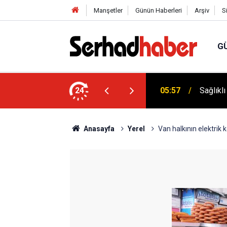
Manşetler
Günün Haberleri
Arşiv
S
G
niyyûn" Akımına Nebevî Uyarı: "Sünnetsiz
24
05:57
Sağlıkl
Anasayfa
Yerel
Van halkının elektrik ke