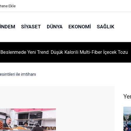
itene Ekle
ÜNDEM
SIYASET
DÜNYA
EKONOMI
SAĞLIK
ı Beslenmede Yeni Trend: Düşük Kalorili Multi-Fiber İçecek Tozu
sintileri ile imtihanı
Ye