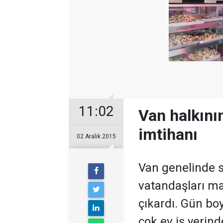
11:02
Van halkının
imtihanı
02 Aralık 2015
Van genelinde sı
vatandaşları ma
çıkardı. Gün bo
çok ev iş yerind