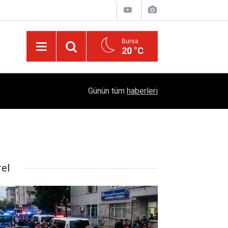
Bursa
20 °C
Dicle Üniversitesi'nden Türk Dünyası Hamlesi:
05:25
Günün tüm
haberleri
Sempozyumu Diyarbakır'da!
rel