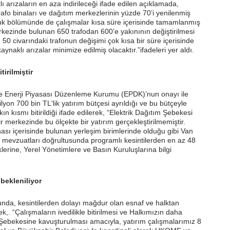
 arızaların en aza indirileceği ifade edilen açıklamada,
fo binaları ve dağıtım merkezlerinin yüzde 70’i yenilenmiş
luk bölümünde de çalışmalar kısa süre içerisinde tamamlanmış
rkezinde bulunan 650 trafodan 600’e yakınının değiştirilmesi
50 civarındaki trafonun değişimi çok kısa bir süre içerisinde
ynaklı arızalar minimize edilmiş olacaktır.”ifadeleri yer aldı.
tirilmiştir
 Enerji Piyasası Düzenleme Kurumu (EPDK)’nun onayı ile
lyon 700 bin TL'lik yatırım bütçesi ayrıldığı ve bu bütçeyle
n kısmı bitirildiği ifade edilerek, “Elektrik Dağıtım Şebekesi
 merkezinde bu ölçekte bir yatırım gerçekleştirilmemiştir.
ası içerisinde bulunan yerleşim birimlerinde olduğu gibi Van
mevzuatları doğrultusunda programlı kesintilerden en az 48
liklerine, Yerel Yönetimlere ve Basın Kuruluşlarına bilgi
bekleniliyor
da, kesintilerden dolayı mağdur olan esnaf ve halktan
rek,. “Çalışmaların ivedilikle bitirilmesi ve Halkımızın daha
ım Şebekesine kavuşturulması amacıyla, yatırım çalışmalarımız 8