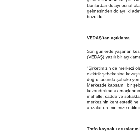
Bunlardan dolayı esnaf olar
gelmesinden dolayı iki ad
bozuldu.”
VEDAŞ’tan açıklama
Son günlerde yaşanan kesint
(VEDAŞ) yazılı bir açıklama
“Şirketimizin de merkezi ol
elektrik şebekesine kavuştu
doğrultusunda şebeke yeni
Merkezde kapsamlı bir şebe
kazandırılması amaçlanmakt
mahalle, cadde ve sokakta h
merkezinin kent estetiğin
arızalar da minimize edilmiş
Trafo kaynaklı arızalar m