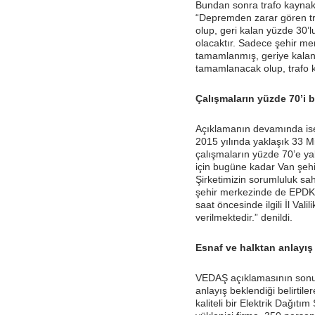
Bundan sonra trafo kaynaklı
“Depremden zarar gören tra
olup, geri kalan yüzde 30’
olacaktır. Sadece şehir me
tamamlanmış, geriye kalan 
tamamlanacak olup, trafo ka
Çalışmaların yüzde 70’i bi
Açıklamanın devamında ise
2015 yılında yaklaşık 33 Mi
çalışmaların yüzde 70’e yakı
için bugüne kadar Van şehir
Şirketimizin sorumluluk sah
şehir merkezinde de EPDK 
saat öncesinde ilgili İl Vali
verilmektedir.” denildi.
Esnaf ve halktan anlayış 
VEDAŞ açıklamasının sonun
anlayış beklendiği belirtile
kaliteli bir Elektrik Dağıt