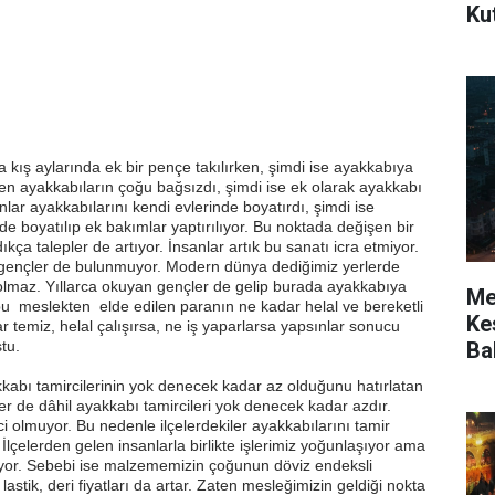
Ku
kış aylarında ek bir pençe takılırken, şimdi ise ayakkabıya
den ayakkabıların çoğu bağsızdı, şimdi ise ek olarak ayakkabı
nlar ayakkabılarını kendi evlerinde boyatırdı, şimdi ise
e boyatılıp ek bakımlar yaptırılıyor. Bu noktada değişen bir
kça talepler de artıyor. İnsanlar artık bu sanatı icra etmiyor.
gençler de bulunmuyor. Modern dünya dediğimiz yerlerde
olmaz. Yıllarca okuyan gençler de gelip burada ayakkabıya
Mer
meslekten elde edilen paranın ne kadar helal ve bereketli
Kes
r temiz, helal çalışırsa, ne iş yaparlarsa yapsınlar sonucu
Ba
tu.
kkabı tamircilerinin yok denecek kadar az olduğunu hatırlatan
er de dâhil ayakkabı tamircileri yok denecek kadar azdır.
i olmuyor. Bu nedenle ilçelerdekiler ayakkabılarını tamir
. İlçelerden gelen insanlarla birlikte işlerimiz yoğunlaşıyor ama
ıyor. Sebebi ise malzememizin çoğunun döviz endeksli
lastik, deri fiyatları da artar. Zaten mesleğimizin geldiği nokta