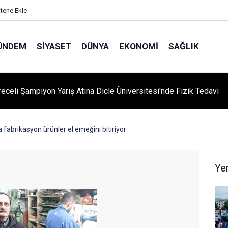
itene Ekle
ÜNDEM
SIYASET
DÜNYA
EKONOMI
SAĞLIK
'yi Değiştiren Lider Turgut Özal'ın Asıl Mesleği Ne? Şaşırtan
slik Hikayesi
 fabrikasyon ürünler el emeğini bitiriyor
Ye