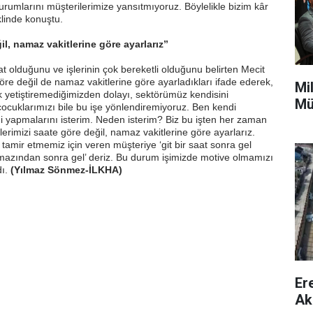
rumlarını müşterilerimize yansıtmıyoruz. Böylelikle bizim kâr
linde konuştu.
il, namaz vakitlerine göre ayarlarız”
at olduğunu ve işlerinin çok bereketli olduğunu belirten Mecit
öre değil de namaz vakitlerine göre ayarladıkları ifade ederek,
Mi
 yetiştiremediğimizden dolayı, sektörümüz kendisini
Mü
 çocuklarımızı bile bu işe yönlendiremiyoruz. Ben kendi
 yapmalarını isterim. Neden isterim? Biz bu işten her zaman
lerimizi saate göre değil, namaz vakitlerine göre ayarlarız.
tamir etmemiz için veren müşteriye ‘git bir saat sonra gel
amazından sonra gel’ deriz. Bu durum işimizde motive olmamızı
dı.
(Yılmaz Sönmez-İLKHA)
Er
Ak