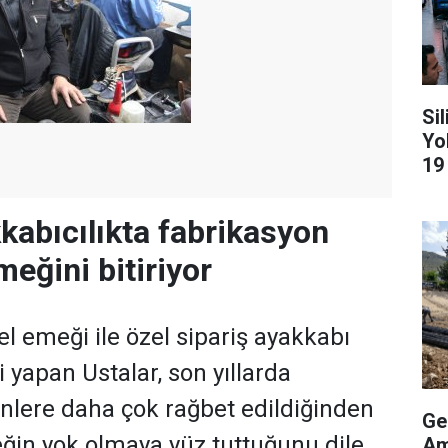
Si
Yo
19
kabıcılıkta fabrikasyon
meğini bitiriyor
 el emeği ile özel sipariş ayakkabı
i yapan Ustalar, son yıllarda
nlere daha çok rağbet edildiğinden
Ge
eğin yok olmaya yüz tuttuğunu dile
Am