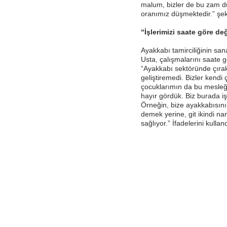
malum, bizler de bu zam du
oranımız düşmektedir.” şek
“İşlerimizi saate göre değ
Ayakkabı tamirciliğinin san
Usta, çalışmalarını saate g
“Ayakkabı sektöründe çırak
geliştiremedi. Bizler kendi
çocuklarımın da bu mesleği
hayır gördük. Biz burada iş
Örneğin, bize ayakkabısını 
demek yerine, git ikindi n
sağlıyor.” İfadelerini kullan