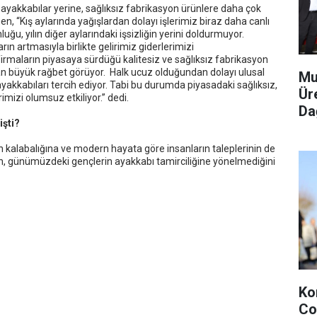
klı ayakkabılar yerine, sağlıksız fabrikasyon ürünlere daha çok
n, “Kış aylarında yağışlardan dolayı işlerimiz biraz daha canlı
nluğu, yılın diğer aylarındaki işsizliğin yerini doldurmuyor.
rın artmasıyla birlikte gelirimiz giderlerimizi
irmaların piyasaya sürdüğü kalitesiz ve sağlıksız fabrikasyon
an büyük rağbet görüyor. Halk ucuz olduğundan dolayı ulusal
Mu
yakkabıları tercih ediyor. Tabi bu durumda piyasadaki sağlıksız,
Ür
imizi olumsuz etkiliyor.” dedi.
Dağ
şti?
alabalığına ve modern hayata göre insanların taleplerinin de
n, günümüzdeki gençlerin ayakkabı tamirciliğine yönelmediğini
Ko
Co