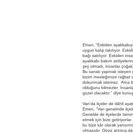
Emen, “Eskiden ayakkabıya 
uygun kalıp takılıyor. Eski
bağı satılıyor. Eskiden insa
ayakkabı bakım atölyelerind
şey olmadı, insanlar çoğaldı
Bu sanatı yapmak isteyen 
bizim mesleğimize rağbet 
dokunmak istemez. Ama bu 
olduğunu bilmezler. İnsanla
güzel olacaktır.” diye konuş
Van’da ilçeler de dâhil aya
Emen, “Van genelinde ilçel
Genelde de ilçelerde tamirc
etmek için bize getiriyorlar
bu bize kâr olarak yansım
olmasıdır. Döviz artınca da 