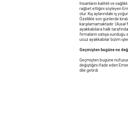
İnsanların kaliteli ve sağlı
rağbet ettiğini söyleyen Eme
olur. Kış aylarındaki iş yoğu
Özellikle son günlerde kirala
karşılamamaktadır. Ulusal f
ayakkabılara halk tarafınd
firmaların satışa sunduğu a
ucuz ayakkabılar bizim işler
Geçmişten bugüne ne deği
Geçmişten bugüne nüfusun k
değiştiğini ifade eden Eme
dile getirdi.