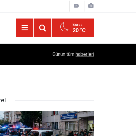
Bursa
20 °C
Emekliye Haftalık 2 BİN TL Pazar Desteği Müjde
14:55
Günün tüm
haberleri
"PROJE: 0011" Adımı
rel