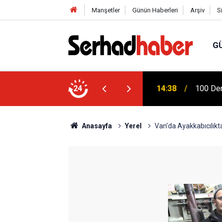
Manşetler
Günün Haberleri
Arşiv
S
G
Türkiye
na Dicle Üniversitesi'nde Fizik Tedavi
24
04:20
Mühendi
Anasayfa
Yerel
Van'da Ayakkabıcılıkta