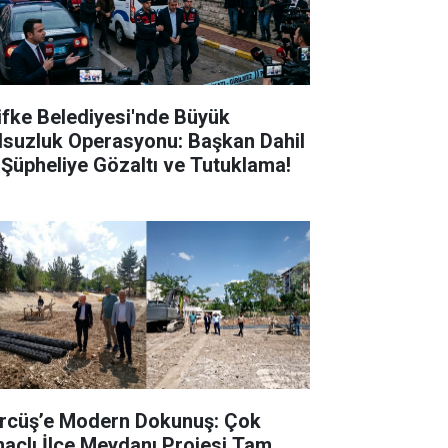
lifke Belediyesi'nde Büyük
lsuzluk Operasyonu: Başkan Dahil
 Şüpheliye Gözaltı ve Tutuklama!
rcüş’e Modern Dokunuş: Çok
açlı İlçe Meydanı Projesi Tam