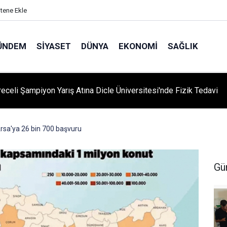
itene Ekle
ÜNDEM
SIYASET
DÜNYA
EKONOMI
SAĞLIK
eceli Şampiyon Yarış Atına Dicle Üniversitesi'nde Fizik Tedavi
Arsa'ya 26 bin 700 başvuru
Gü