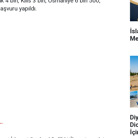
 4 bin, Kilis 3 bin, Osmaniye 6 bin 500,
şvuru yapıldı.
İs
Me
Di
.
Di
İç