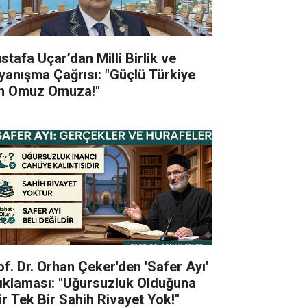
stafa Uçar’dan Milli Birlik ve
yanışma Çağrısı: "Güçlü Türkiye
in Omuz Omuza!"
of. Dr. Orhan Çeker'den 'Safer Ayı'
ıklaması: "Uğursuzluk Olduğuna
ir Tek Bir Sahih Rivayet Yok!"