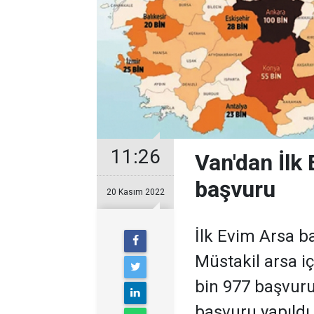
11:26
Van'dan İlk
başvuru
20 Kasım 2022
İlk Evim Arsa ba
Müstakil arsa i
bin 977 başvuru
başvuru yapıldı.