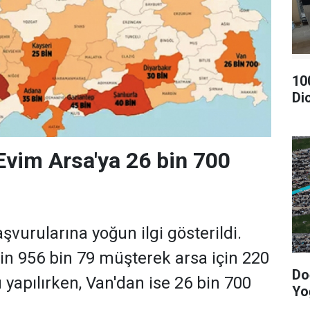
10
Di
 Evim Arsa'ya 26 bin 700
şvurularına yoğun ilgi gösterildi.
çin 956 bin 79 müşterek arsa için 220
Do
 yapılırken, Van'dan ise 26 bin 700
Yo