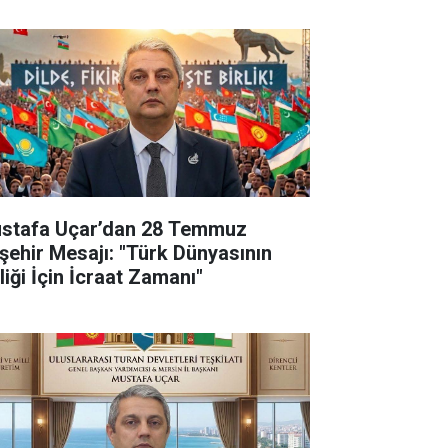
stafa Uçar’dan 28 Temmuz
şehir Mesajı: "Türk Dünyasının
liği İçin İcraat Zamanı"