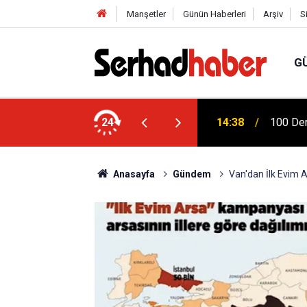
Manşetler
Günün Haberleri
Arşiv
S
G
 Ziya Gökalp Eğitim Fakültesi Yeni
24
14:38
100 Der
Anasayfa
Gündem
Van'dan İlk Evim 