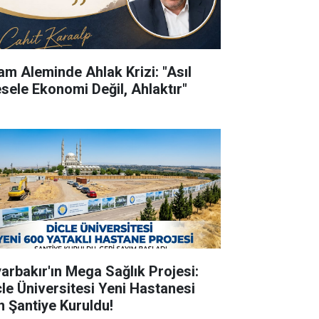
lam Aleminde Ahlak Krizi: "Asıl
sele Ekonomi Değil, Ahlaktır"
yarbakır'ın Mega Sağlık Projesi:
cle Üniversitesi Yeni Hastanesi
in Şantiye Kuruldu!