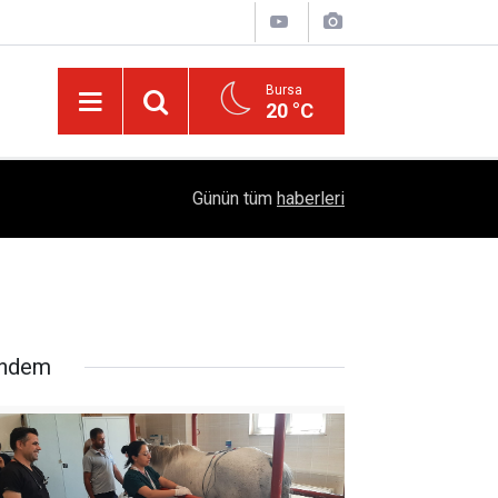
Bursa
20 °C
Türkiye'yi Değiştiren Lider Turgut Özal'ın Asıl 
04:20
Günün tüm
haberleri
Mühendislik Hikayesi
ndem