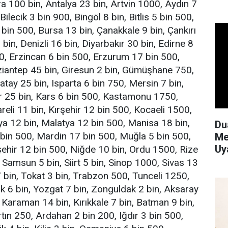
 100 bin, Antalya 23 bin, Artvin 1000, Aydın 7
 Bilecik 3 bin 900, Bingöl 8 bin, Bitlis 5 bin 500,
bin 500, Bursa 13 bin, Çanakkale 9 bin, Çankırı
in, Denizli 16 bin, Diyarbakır 30 bin, Edirne 8
00, Erzincan 6 bin 500, Erzurum 17 bin 500,
ziantep 45 bin, Giresun 2 bin, Gümüşhane 750,
atay 25 bin, Isparta 6 bin 750, Mersin 7 bin,
ir 25 bin, Kars 6 bin 500, Kastamonu 1750,
areli 11 bin, Kırşehir 12 bin 500, Kocaeli 1500,
a 12 bin, Malatya 12 bin 500, Manisa 18 bin,
Du
n 500, Mardin 17 bin 500, Muğla 5 bin 500,
Me
Uy
ehir 12 bin 500, Niğde 10 bin, Ordu 1500, Rize
 Samsun 5 bin, Siirt 5 bin, Sinop 1000, Sivas 13
 bin, Tokat 3 bin, Trabzon 500, Tunceli 1250,
ak 6 bin, Yozgat 7 bin, Zonguldak 2 bin, Aksaray
 Karaman 14 bin, Kırıkkale 7 bin, Batman 9 bin,
rtın 250, Ardahan 2 bin 200, Iğdır 3 bin 500,