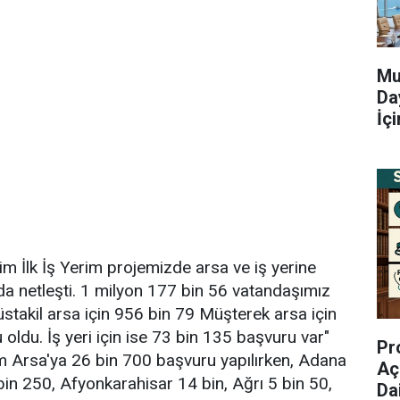
Mu
Da
İç
im İlk İş Yerim projemizde arsa ve iş yerine
da netleşti. 1 milyon 177 bin 56 vatandaşımız
takil arsa için 956 bin 79 Müşterek arsa için
oldu. İş yeri için ise 73 bin 135 başvuru var"
Pr
im Arsa'ya 26 bin 700 başvuru yapılırken, Adana
Aç
in 250, Afyonkarahisar 14 bin, Ağrı 5 bin 50,
Da