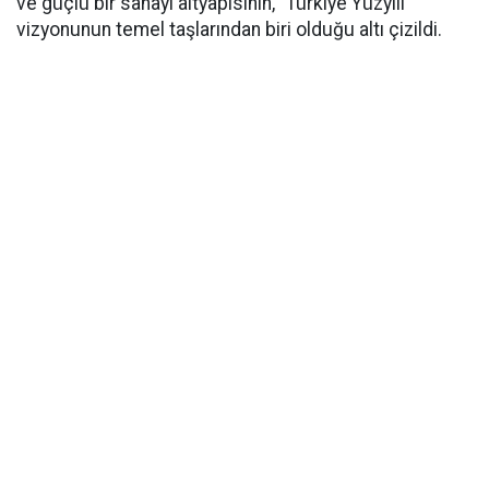
ve güçlü bir sanayi altyapısının, "Türkiye Yüzyılı"
vizyonunun temel taşlarından biri olduğu altı çizildi.