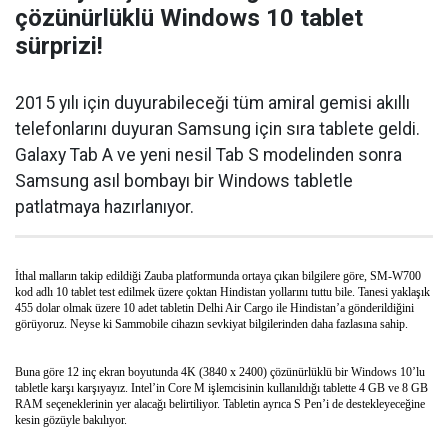
çözünürlüklü Windows 10 tablet
sürprizi!
2015 yılı için duyurabileceği tüm amiral gemisi akıllı
telefonlarını duyuran Samsung için sıra tablete geldi.
Galaxy Tab A ve yeni nesil Tab S modelinden sonra
Samsung asıl bombayı bir Windows tabletle
patlatmaya hazırlanıyor.
İthal malların takip edildiği Zauba platformunda ortaya çıkan bilgilere göre, SM-W700
kod adlı 10 tablet test edilmek üzere çoktan Hindistan yollarını tuttu bile. Tanesi yaklaşık
455 dolar olmak üzere 10 adet tabletin Delhi Air Cargo ile Hindistan’a gönderildiğini
görüyoruz. Neyse ki Sammobile cihazın sevkiyat bilgilerinden daha fazlasına sahip.
Buna göre 12 inç ekran boyutunda 4K (3840 x 2400) çözünürlüklü bir Windows 10’lu
tabletle karşı karşıyayız. Intel’in Core M işlemcisinin kullanıldığı tablette 4 GB ve 8 GB
RAM seçeneklerinin yer alacağı belirtiliyor. Tabletin ayrıca S Pen’i de destekleyeceğine
kesin gözüyle bakılıyor.