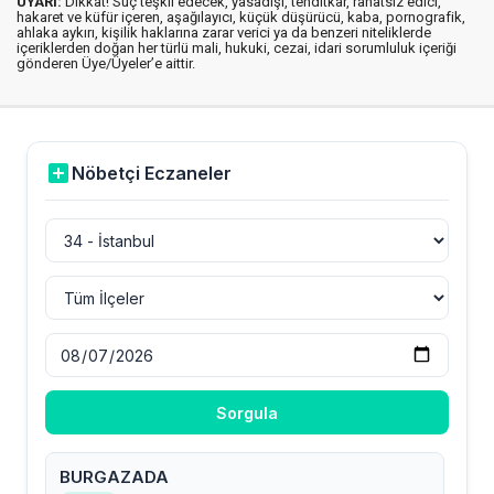
UYARI:
Dikkat! Suç teşkil edecek, yasadışı, tehditkar, rahatsız edici,
hakaret ve küfür içeren, aşağılayıcı, küçük düşürücü, kaba, pornografik,
ahlaka aykırı, kişilik haklarına zarar verici ya da benzeri niteliklerde
içeriklerden doğan her türlü mali, hukuki, cezai, idari sorumluluk içeriği
gönderen Üye/Üyeler’e aittir.