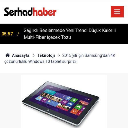
Sağlıklı Beslenmede Yeni Trend: Düşük Kalorili
05:57
Multi-Fiber İçecek Tozu
Dicle Üniversitesi'nden Türk Dünyası Hamlesi:
05:25
Cengiz Aytmatov Sempozyumu Diyarbakır'da!
Anasayfa
Teknoloji
2015 yılı için Samsung’dan 4K
çözünürlüklü Windows 10 tablet sürprizi!