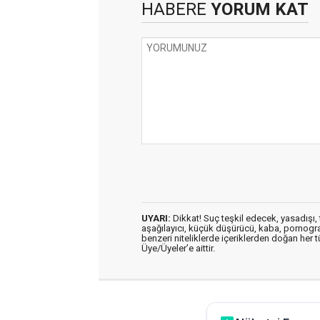
HABERE
YORUM KAT
UYARI:
Dikkat! Suç teşkil edecek, yasadışı, t
aşağılayıcı, küçük düşürücü, kaba, pornografik
benzeri niteliklerde içeriklerden doğan her t
Üye/Üyeler’e aittir.