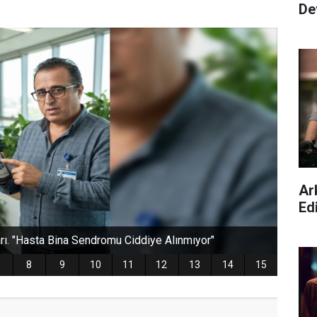
De
Ar
Ed