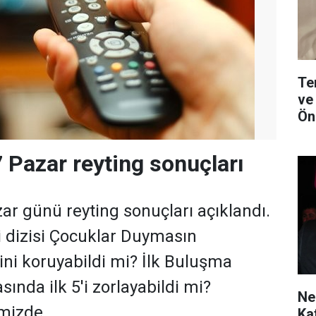
Te
ve
Ön
7 Pazar reyting sonuçları
zar günü reyting sonuçları açıklandı.
i dizisi Çocuklar Duymasın
ini koruyabildi mi? İlk Buluşma
sında ilk 5'i zorlayabildi mi?
Ne
mizde...
Ka