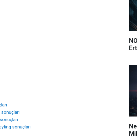
NO
Ert
ları
g sonuçları
 sonuçları
Ne
eyting sonuçları
Mi