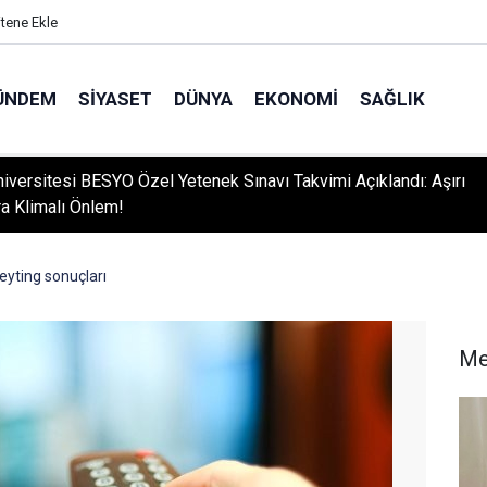
itene Ekle
ÜNDEM
SIYASET
DÜNYA
EKONOMI
SAĞLIK
niversitesi BESYO Özel Yetenek Sınavı Takvimi Açıklandı: Aşırı
ra Klimalı Önlem!
eyting sonuçları
Me