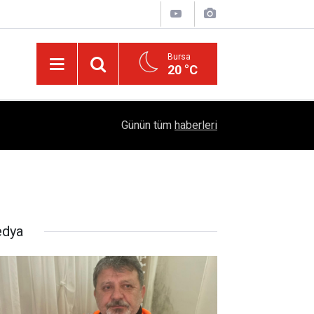
Bursa
20 °C
04:51
Diyarbakır'da İşçi Kıyımı: 45 Derece Sıcakta 763
Günün tüm
haberleri
dya