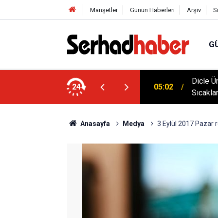
Manşetler
Günün Haberleri
Arşiv
S
G
klim Zirvesine Güçlü Destek: Rektör Prof. Dr.
Dicle Ü
24
05:02
anında
Sıcakla
Anasayfa
Medya
3 Eylül 2017 Pazar r