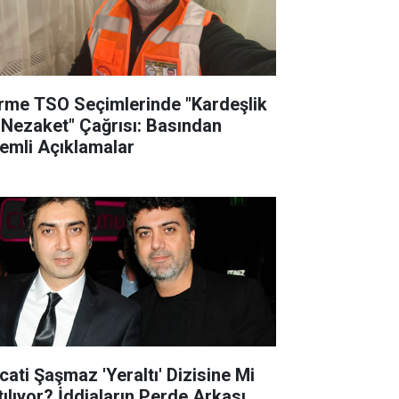
rme TSO Seçimlerinde "Kardeşlik
 Nezaket" Çağrısı: Basından
emli Açıklamalar
cati Şaşmaz 'Yeraltı' Dizisine Mi
tılıyor? İddiaların Perde Arkası