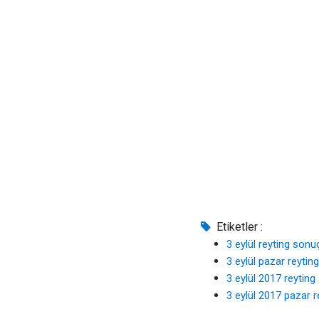
Etiketler :
3 eylül reyting sonuç
3 eylül pazar reytin
3 eylül 2017 reyting
3 eylül 2017 pazar r