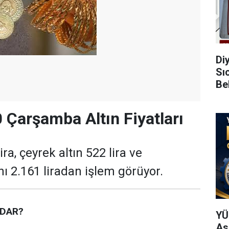
Di
Sı
Be
 Çarşamba Altın Fiyatları
ra, çeyrek altın 522 lira ve
nı 2.161 liradan işlem görüyor.
ADAR?
YÜ
As