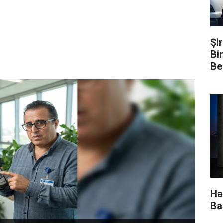
Şi
Bi
Be
Ha
Ba