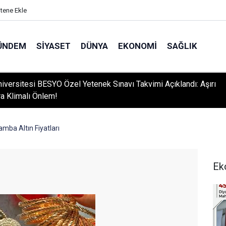
itene Ekle
ÜNDEM
SIYASET
DÜNYA
EKONOMI
SAĞLIK
niversitesi BESYO Özel Yetenek Sınavı Takvimi Açıklandı: Aşırı
ra Klimalı Önlem!
mba Altın Fiyatları
Ek