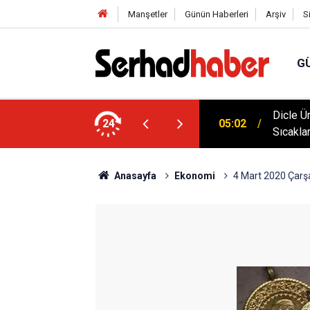
Manşetler
Günün Haberleri
Arşiv
S
G
klim Zirvesine Güçlü Destek: Rektör Prof. Dr.
Dicle Ü
24
05:02
anında
Sıcakla
Anasayfa
Ekonomi
4 Mart 2020 Çarşa