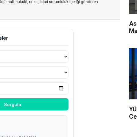
ürlü mali, hukuki, cezai, idari sorumluluk içeriği gönderen
As
Ma
YÜ
Ce