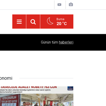
Bursa
20 °C
04:51
Diyarbakır'da İşçi Kıyımı: 45 Derece Sıcakta 763
Günün tüm
haberleri
onomi