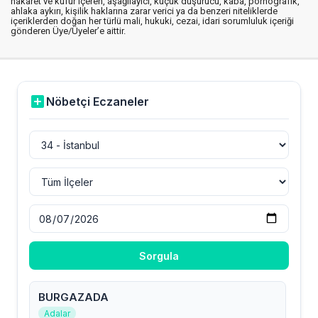
hakaret ve küfür içeren, aşağılayıcı, küçük düşürücü, kaba, pornografik,
ahlaka aykırı, kişilik haklarına zarar verici ya da benzeri niteliklerde
içeriklerden doğan her türlü mali, hukuki, cezai, idari sorumluluk içeriği
gönderen Üye/Üyeler’e aittir.