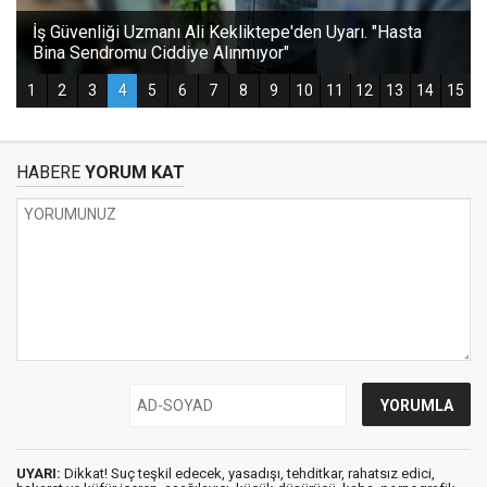
HABERE
YORUM KAT
UYARI:
Dikkat! Suç teşkil edecek, yasadışı, tehditkar, rahatsız edici,