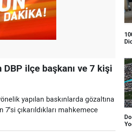
10
Di
 DBP ilçe başkanı ve 7 kişi
yönelik yapılan baskınlarda gözaltına
en 7'si çıkarıldıkları mahkemece
Do
Yo