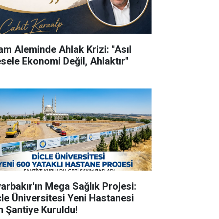
lam Aleminde Ahlak Krizi: "Asıl
sele Ekonomi Değil, Ahlaktır"
yarbakır'ın Mega Sağlık Projesi:
cle Üniversitesi Yeni Hastanesi
in Şantiye Kuruldu!