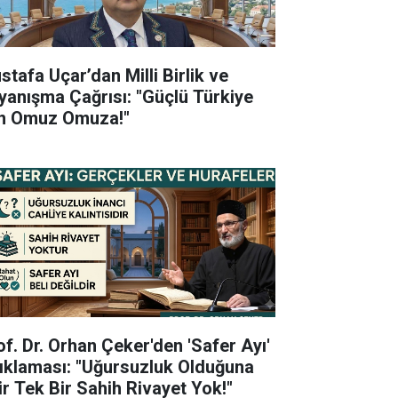
stafa Uçar’dan Milli Birlik ve
yanışma Çağrısı: "Güçlü Türkiye
in Omuz Omuza!"
of. Dr. Orhan Çeker'den 'Safer Ayı'
ıklaması: "Uğursuzluk Olduğuna
ir Tek Bir Sahih Rivayet Yok!"