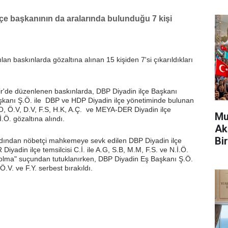
çe başkanının da aralarında bulunduğu 7 kişi
lan baskınlarda gözaltına alınan 15 kişiden 7'si çıkarıldıkları
ir'de düzenlenen baskınlarda, DBP Diyadin ilçe Başkanı
kanı Ş.Ö. ile DBP ve HDP Diyadin ilçe yönetiminde bulunan
.O, Ö.V, D.V, F.S, H.K, A.Ç. ve MEYA-DER Diyadin ilçe
Mu
İ.Ö. gözaltına alındı.
Ak
Bir
ardından nöbetçi mahkemeye sevk edilen DBP Diyadin ilçe
adin ilçe temsilcisi C.İ. ile A.G, S.B, M.M, F.S. ve N.İ.Ö.
e olma" suçundan tutuklanırken, DBP Diyadin Eş Başkanı Ş.Ö.
 Ö.V. ve F.Y. serbest bırakıldı.