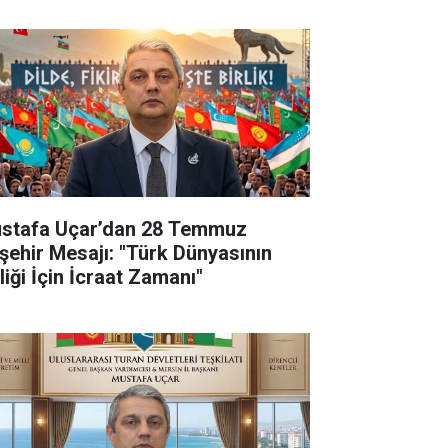
stafa Uçar’dan 28 Temmuz
şehir Mesajı: "Türk Dünyasının
liği İçin İcraat Zamanı"