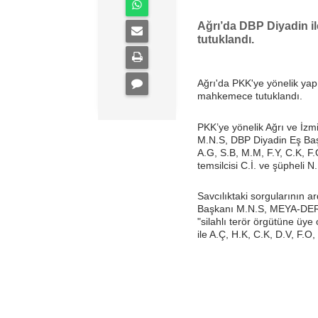
Ağrı’da DBP Diyadin il
tutuklandı.
Ağrı'da PKK'ye yönelik yapı
mahkemece tutuklandı.
PKK’ye yönelik Ağrı ve İzm
M.N.S, DBP Diyadin Eş Baş
A.G, S.B, M.M, F.Y, C.K, F
temsilcisi C.İ. ve şüpheli N.
Savcılıktaki sorgularının 
Başkanı M.N.S, MEYA-DER Diy
"silahlı terör örgütüne üy
ile A.Ç, H.K, C.K, D.V, F.O,