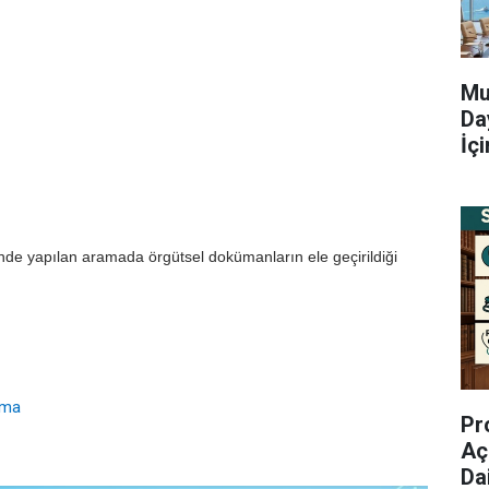
Mu
Da
İç
inde yapılan aramada örgütsel dokümanların ele geçirildiği
ama
Pr
Aç
Da