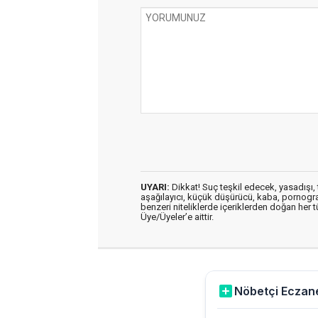
UYARI:
Dikkat! Suç teşkil edecek, yasadışı, t
aşağılayıcı, küçük düşürücü, kaba, pornografik
benzeri niteliklerde içeriklerden doğan her t
Üye/Üyeler’e aittir.