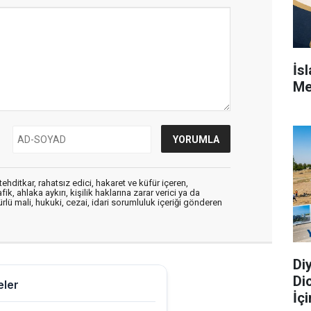
İs
Me
ehditkar, rahatsız edici, hakaret ve küfür içeren,
, ahlaka aykırı, kişilik haklarına zarar verici ya da
ürlü mali, hukuki, cezai, idari sorumluluk içeriği gönderen
Di
Di
İç