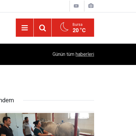
Bursa
20 °C
Emekliye Haftalık 2 BİN TL Pazar Desteği Müjde
14:55
Günün tüm
haberleri
"PROJE: 0011" Adımı
ndem