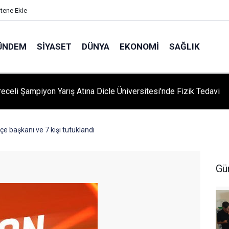
itene Ekle
ÜNDEM
SIYASET
DÜNYA
EKONOMI
SAĞLIK
'yi Değiştiren Lider Turgut Özal'ın Asıl Mesleği Ne? Şaşırtan
slik Hikayesi
çe başkanı ve 7 kişi tutuklandı
Gü