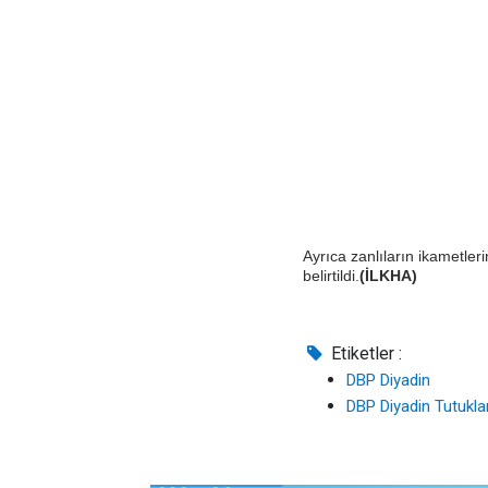
Ayrıca zanlıların ikametler
belirtildi.
(İLKHA)
Etiketler :
DBP Diyadin
DBP Diyadin Tutukl