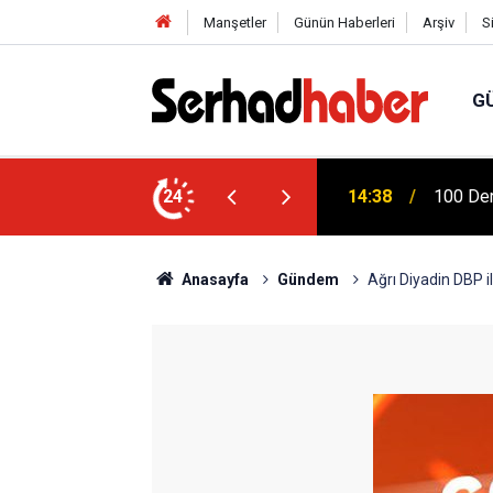
Manşetler
Günün Haberleri
Arşiv
S
G
Türkiye
na Dicle Üniversitesi'nde Fizik Tedavi
24
04:20
Mühendi
Anasayfa
Gündem
Ağrı Diyadin DBP il