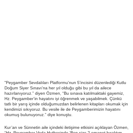
"Peygamber Sevdalıları Platformu'nun 5'incisini düzenlediği Kutlu
Doğum Siyer Sınavı'na her yıl olduğu gibi bu yıl da ailece
hazırlanıyoruz.” diyen Özmen, “Bu sınava katılmaktaki gayemiz,
Hz. Peygamber'in hayatını iyi öğrenmek ve yaşabilmek. Çünkü
tatlı bir yarış içinde olduğumuzdan belirlenen kitapları okumak için
kendimizi sıkıyoruz. Bu vesile ile de Peygamberimizin hayatını
okumuş bulunuyoruz.” diye konuştu.
Kur’an ve Sünnetin aile içindeki iletişime etkisini açıklayan Özmen,
“Hz. Peygamber Veda Hutbesinde ‘Ben size 2 emanet bıraktım.