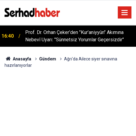
Sağlıklı Beslenmede Yeni Trend: Düşük Kalorili
05:57
Multi-Fiber İçecek Tozu
Anasayfa
Gündem
Ağrı'da Ailece siyer sınavına
hazırlanıyorlar