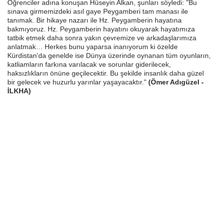
Öğrenciler adına konuşan Hüseyin Alkan, şunları söyledi: "Bu
sınava girmemizdeki asıl gaye Peygamberi tam manası ile
tanımak. Bir hikaye nazarı ile Hz. Peygamberin hayatına
bakmıyoruz. Hz. Peygamberin hayatını okuyarak hayatımıza
tatbik etmek daha sonra yakın çevremize ve arkadaşlarımıza
anlatmak… Herkes bunu yaparsa inanıyorum ki özelde
Kürdistan'da genelde ise Dünya üzerinde oynanan tüm oyunların,
katliamların farkına varılacak ve sorunlar giderilecek,
haksızlıkların önüne geçilecektir. Bu şekilde insanlık daha güzel
bir gelecek ve huzurlu yarınlar yaşayacaktır."
(Ömer Adıgüzel -
İLKHA)