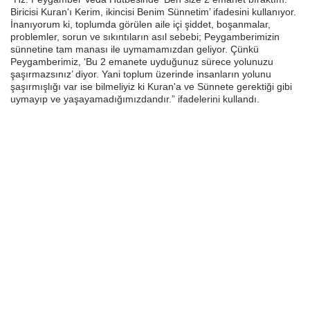
Biricisi Kuran'ı Kerim, ikincisi Benim Sünnetim’ ifadesini kullanıyor.
İnanıyorum ki, toplumda görülen aile içi şiddet, boşanmalar,
problemler, sorun ve sıkıntıların asıl sebebi; Peygamberimizin
sünnetine tam manası ile uymamamızdan geliyor. Çünkü
Peygamberimiz, ‘Bu 2 emanete uyduğunuz sürece yolunuzu
şaşırmazsınız’ diyor. Yani toplum üzerinde insanların yolunu
şaşırmışlığı var ise bilmeliyiz ki Kuran'a ve Sünnete gerektiği gibi
uymayıp ve yaşayamadığımızdandır.” ifadelerini kullandı.