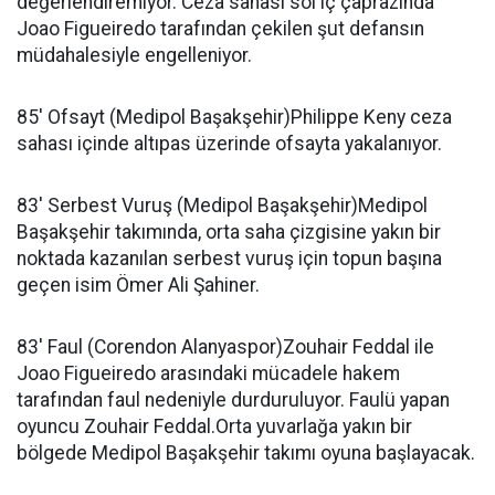
değerlendiremiyor. Ceza sahası sol iç çaprazında
Joao Figueiredo tarafından çekilen şut defansın
müdahalesiyle engelleniyor.
85' Ofsayt (Medipol Başakşehir)Philippe Keny ceza
sahası içinde altıpas üzerinde ofsayta yakalanıyor.
83' Serbest Vuruş (Medipol Başakşehir)Medipol
Başakşehir takımında, orta saha çizgisine yakın bir
noktada kazanılan serbest vuruş için topun başına
geçen isim Ömer Ali Şahiner.
83' Faul (Corendon Alanyaspor)Zouhair Feddal ile
Joao Figueiredo arasındaki mücadele hakem
tarafından faul nedeniyle durduruluyor. Faulü yapan
oyuncu Zouhair Feddal.Orta yuvarlağa yakın bir
bölgede Medipol Başakşehir takımı oyuna başlayacak.