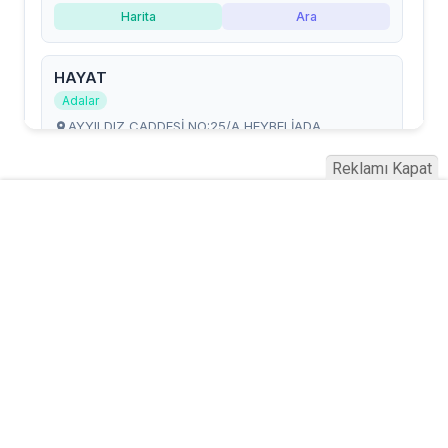
Reklamı Kapat
Serhad Haber © 2015
Anasayfa
Künye
İletişim
Gizlilik İlkeleri
Sitene Ekle