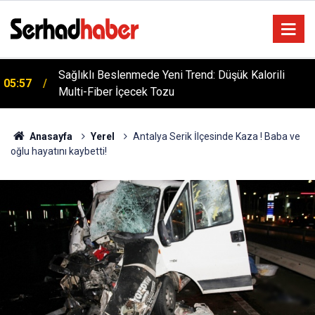
Sağlıklı Beslenmede Yeni Trend: Düşük Kalorili
05:57
Dicle Üniversitesi'nden Türk Dünyası Hamlesi:
Multi-Fiber İçecek Tozu
05:25
Cengiz Aytmatov Sempozyumu Diyarbakır'da!
Anasayfa
Yerel
Antalya Serik İlçesinde Kaza ! Baba ve
oğlu hayatını kaybetti!