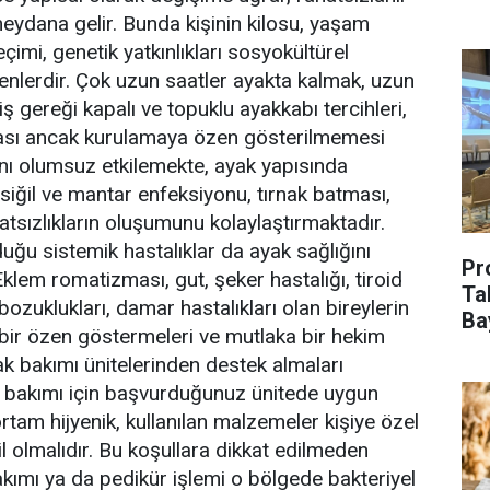
eydana gelir. Bunda kişinin kilosu, yaşam
eçimi, genetik yatkınlıkları sosyokültürel
kenlerdir. Çok uzun saatler ayakta kalmak, uzun
 gereği kapalı ve topuklu ayakkabı tercihleri,
ması ancak kurulamaya özen gösterilmemesi
nı olumsuz etkilemekte, ayak yapısında
siğil ve mantar enfeksiyonu, tırnak batması,
atsızlıkların oluşumunu kolaylaştırmaktadır.
duğu sistemik hastalıklar da ayak sağlığını
Pr
Eklem romatizması, gut, şeker hastalığı, tiroid
Ta
 bozuklukları, damar hastalıkları olan bireylerin
Ba
bir özen göstermeleri ve mutlaka bir hekim
ak bakımı ünitelerinden destek almaları
 bakımı için başvurduğunuz ünitede uygun
 ortam hijyenik, kullanılan malzemeler kişiye özel
ril olmalıdır. Bu koşullara dikkat edilmeden
akımı ya da pedikür işlemi o bölgede bakteriyel