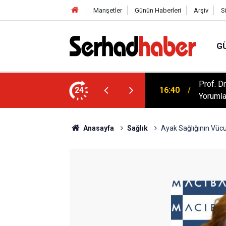
Manşetler
Günün Haberleri
Arşiv
S
G
artışılıyor: Kur'an Evlilikte Nasıl Bir Model
Prof. D
24
16:40
Yorumla
Anasayfa
Sağlık
Ayak Sağlığının Vüc