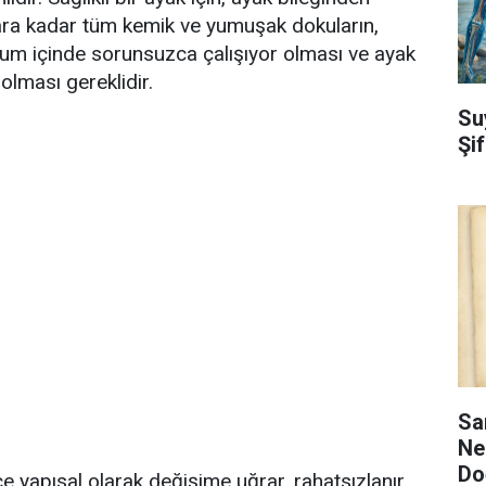
ra kadar tüm kemik ve yumuşak dokuların,
yum içinde sorunsuzca çalışıyor olması ve ayak
olması gereklidir.
Su
Şi
Sa
Ne
Do
kçe yapısal olarak değişime uğrar, rahatsızlanır