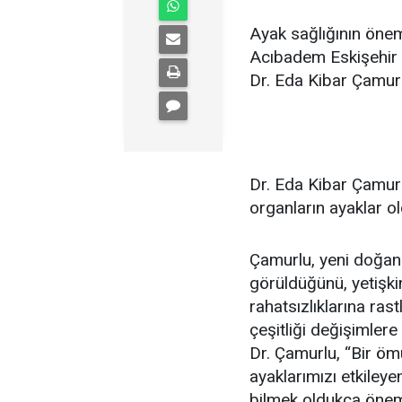
Ayak sağlığının öne
Acıbadem Eskişehir 
Dr. Eda Kibar Çamurl
Dr. Eda Kibar Çamurl
organların ayaklar o
Çamurlu, yeni doğan 
görüldüğünü, yetişkin
rahatsızlıklarına rastl
çeşitliği değişimler
Dr. Çamurlu, “Bir öm
ayaklarımızı etkileye
bilmek oldukça önemli