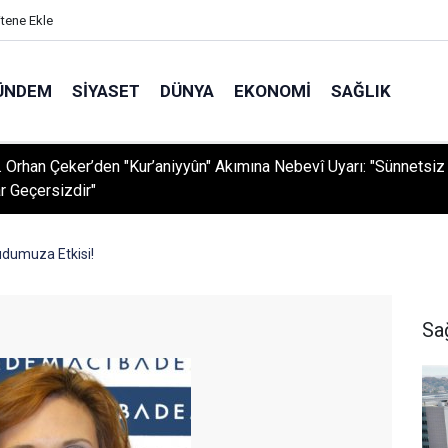
itene Ekle
ÜNDEM
SIYASET
DÜNYA
EKONOMI
SAĞLIK
r. Orhan Çeker’den "Kur’aniyyûn" Akımına Nebevî Uyarı: "Sünnetsiz
r Geçersizdir"
udumuza Etkisi!
Sa