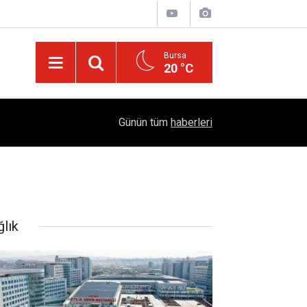
Bursa
20 °C
05:57
Sağlıklı Beslenmede Yeni Trend: Düşük Kalorili 
Günün tüm
haberleri
ğlık