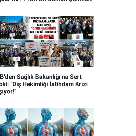
ıkladı
B'den Sağlık Bakanlığı'na Sert
pki: "Diş Hekimliği İstihdam Krizi
şıyor!"