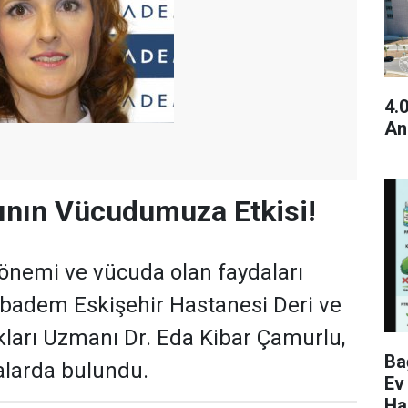
4.
An
ının Vücudumuza Etkisi!
 önemi ve vücuda olan faydaları
badem Eskişehir Hastanesi Deri ve
kları Uzmanı Dr. Eda Kibar Çamurlu,
Ba
alarda bulundu.
Ev
Ha