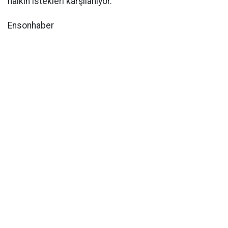
halkın istekleri karşılanıyor."
Ensonhaber