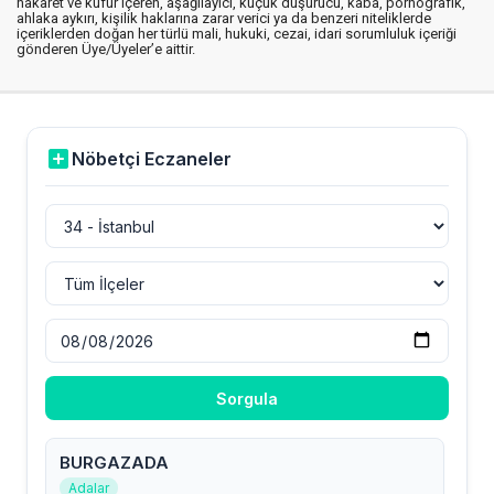
hakaret ve küfür içeren, aşağılayıcı, küçük düşürücü, kaba, pornografik,
ahlaka aykırı, kişilik haklarına zarar verici ya da benzeri niteliklerde
içeriklerden doğan her türlü mali, hukuki, cezai, idari sorumluluk içeriği
gönderen Üye/Üyeler’e aittir.