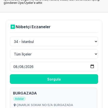
gönderen Üye/Üyeler’e aittir.