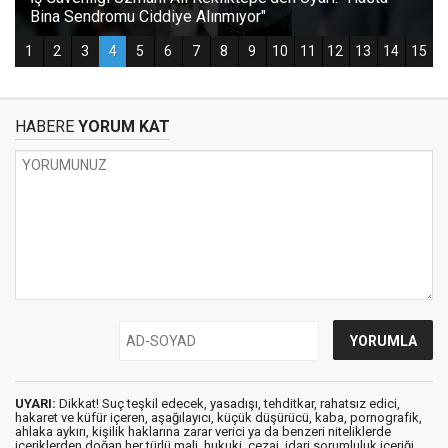
HABERE
YORUM KAT
UYARI:
Dikkat! Suç teşkil edecek, yasadışı, tehditkar, rahatsız edici,
hakaret ve küfür içeren, aşağılayıcı, küçük düşürücü, kaba, pornografik,
ahlaka aykırı, kişilik haklarına zarar verici ya da benzeri niteliklerde
içeriklerden doğan her türlü mali, hukuki, cezai, idari sorumluluk içeriği