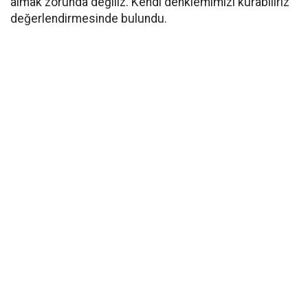
almak zorunda değiliz. Kendi denklemimizi kurabiliriz"
değerlendirmesinde bulundu.