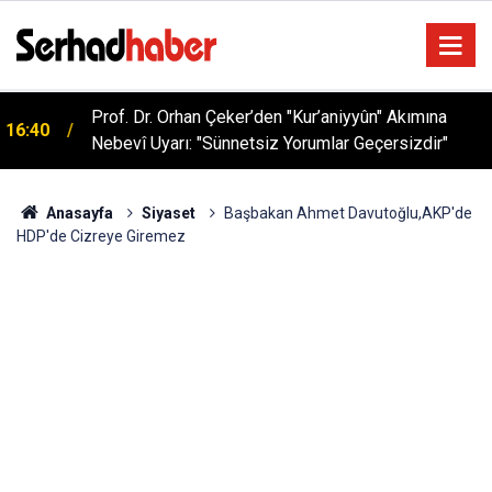
Prof. Dr. Orhan Çeker’den "Kur’aniyyûn" Akımına
16:40
Nebevî Uyarı: "Sünnetsiz Yorumlar Geçersizdir"
Anasayfa
Siyaset
Başbakan Ahmet Davutoğlu,AKP'de
HDP'de Cizreye Giremez