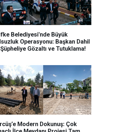
lifke Belediyesi'nde Büyük
lsuzluk Operasyonu: Başkan Dahil
 Şüpheliye Gözaltı ve Tutuklama!
rcüş’e Modern Dokunuş: Çok
açlı İlçe Meydanı Projesi Tam