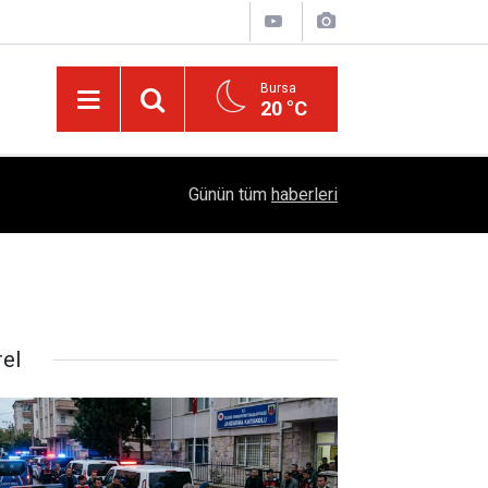
Bursa
20 °C
05:57
Sağlıklı Beslenmede Yeni Trend: Düşük Kalorili 
Günün tüm
haberleri
rel