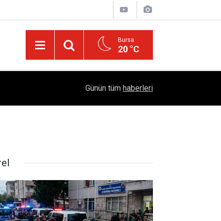
Bursa
20 °C
Dicle Üniversitesi'nden Türk Dünyası Hamlesi:
05:25
Günün tüm
haberleri
Sempozyumu Diyarbakır'da!
rel