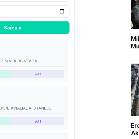
Mi
Mü
Er
Ak