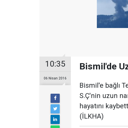
10:35
Bismil'de U
06 Nisan 2016
Bismil'e bağlı
S.Ç'nin uzun na
hayatını kaybetti
(İLKHA)