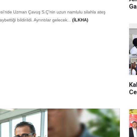
Gaz
esi'nde Uzman Çavuş S.Ç'nin uzun namlulu silahla ateş
bettiği bildirildi. Ayrıntılar gelecek...
(İLKHA)
Ka
Ce