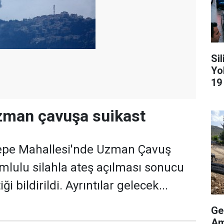
Si
Yo
19
zman çavuşa suikast
 Tepe Mahallesi'nde Uzman Çavuş
mlulu silahla ateş açılması sonucu
ği bildirildi. Ayrıntılar gelecek...
Ge
Am