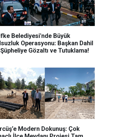
lifke Belediyesi'nde Büyük
lsuzluk Operasyonu: Başkan Dahil
 Şüpheliye Gözaltı ve Tutuklama!
rcüş’e Modern Dokunuş: Çok
açlı İlçe Meydanı Projesi Tam