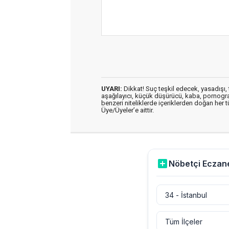
UYARI:
Dikkat! Suç teşkil edecek, yasadışı, t
aşağılayıcı, küçük düşürücü, kaba, pornografik
benzeri niteliklerde içeriklerden doğan her t
Üye/Üyeler’e aittir.