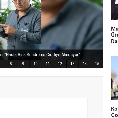
Mu
Ür
Dağ
Ko
Co