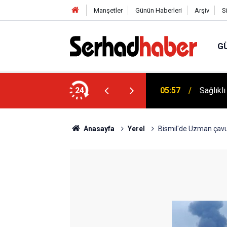
Manşetler
Günün Haberleri
Arşiv
S
G
niyyûn" Akımına Nebevî Uyarı: "Sünnetsiz
24
05:57
Sağlıkl
Anasayfa
Yerel
Bismil'de Uzman çavu