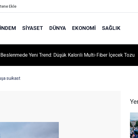
itene Ekle
ÜNDEM
SIYASET
DÜNYA
EKONOMI
SAĞLIK
ı Beslenmede Yeni Trend: Düşük Kalorili Multi-Fiber İçecek Tozu
şa suikast
Ye