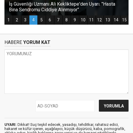
HABERE
YORUM KAT
UYARI:
Dikkat! Suç teşkil edecek, yasadışı, tehditkar, rahatsız edici,
hakaret ve küfür içeren, aşağılayıcı, küçük düşürücü, kaba, pornografik,
ahlaka aykırı, kişilik haklarına zarar verici ya da benzeri niteliklerde