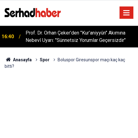
Prof. Dr. Orhan Çeker’den "Kur’aniyyûn" Akımına
16:40
Nebevî Uyarı: "Sünnetsiz Yorumlar Geçersizdir"
Sağlıklı Beslenmede Yeni Trend: Düşük Kalorili
05:57
Multi-Fiber İçecek Tozu
Anasayfa
Spor
Boluspor Giresunspor maçı kaç kaç
bitti?