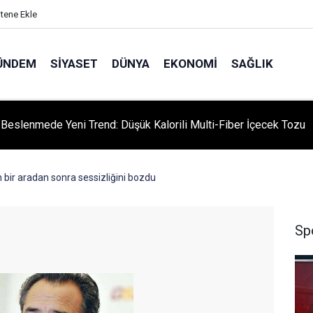
itene Ekle
ÜNDEM
SIYASET
DÜNYA
EKONOMI
SAĞLIK
ı Beslenmede Yeni Trend: Düşük Kalorili Multi-Fiber İçecek Tozu
 bir aradan sonra sessizliğini bozdu
Sp