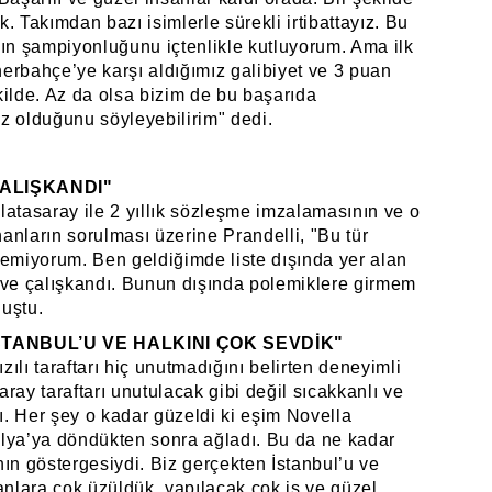
. Takımdan bazı isimlerle sürekli irtibattayız. Bu
'ın şampiyonluğunu içtenlikle kutluyorum. Ama ilk
erbahçe’ye karşı aldığımız galibiyet ve 3 puan
kilde. Az da olsa bizim de bu başarıda
z olduğunu söyleyebilirim" dedi.
ÇALIŞKANDI"
latasaray ile 2 yıllık sözleşme imzalamasının ve o
anların sorulması üzerine Prandelli, "Bu tür
temiyorum. Ben geldiğimde liste dışında yer alan
 ve çalışkandı. Bunun dışında polemiklere girmem
uştu.
STANBUL’U VE HALKINI ÇOK SEVDİK"
ızılı taraftarı hiç unutmadığını belirten deneyimli
ray taraftarı unutulacak gibi değil sıcakkanlı ve
. Her şey o kadar güzeldi ki eşim Novella
talya’ya döndükten sonra ağladı. Bu da ne kadar
ın göstergesiydi. Biz gerçekten İstanbul’u ve
anlara çok üzüldük, yapılacak çok iş ve güzel