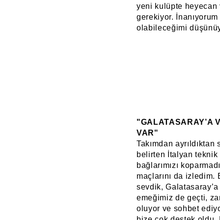
yeni kulüpte heyecan 
gerekiyor. İnanıyorum
olabileceğimi düşünü
"GALATASARAY’A V
VAR"
Takımdan ayrıldıktan s
belirten İtalyan tekni
bağlarımızı koparmadı 
maçlarını da izledim. 
sevdik, Galatasaray’a 
emeğimiz de geçti, za
oluyor ve sohbet ediy
bize çok destek oldu. 