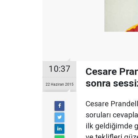
10:37
Cesare Pran
sonra sessi
22 Haziran 2015
Cesare Prandell
soruları cevapl
ilk geldiğimde 
ve teklifleri güz