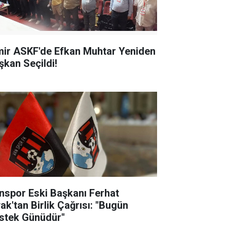
mir ASKF'de Efkan Muhtar Yeniden
şkan Seçildi!
nspor Eski Başkanı Ferhat
yak'tan Birlik Çağrısı: "Bugün
stek Günüdür"