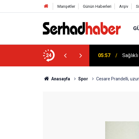
Manşetler
Günün Haberleri
Arşiv
S
G
niyyûn" Akımına Nebevî Uyarı: "Sünnetsiz
24
05:57
Sağlıkl
Anasayfa
Spor
Cesare Prandelli, uzun