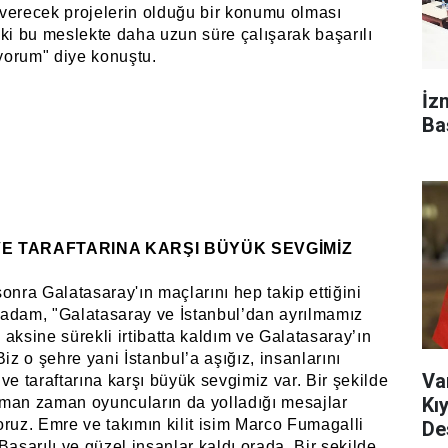
verecek projelerin olduğu bir konumu olması
 ki bu meslekte daha uzun süre çalışarak başarılı
yorum" diye konuştu.
İz
Ba
E TARAFTARINA KARŞI BÜYÜK SEVGİMİZ
onra Galatasaray'ın maçlarını hep takip ettiğini
k adam, "Galatasaray ve İstanbul’dan ayrılmamız
aksine sürekli irtibatta kaldım ve Galatasaray’ın
Biz o şehre yani İstanbul’a aşığız, insanlarını
Va
ve taraftarına karşı büyük sevgimiz var. Bir şekilde
Kı
man zaman oyuncuların da yolladığı mesajlar
oruz. Emre ve takımın kilit isim Marco Fumagalli
De
Başarılı ve güzel insanlar kaldı orada. Bir şekilde