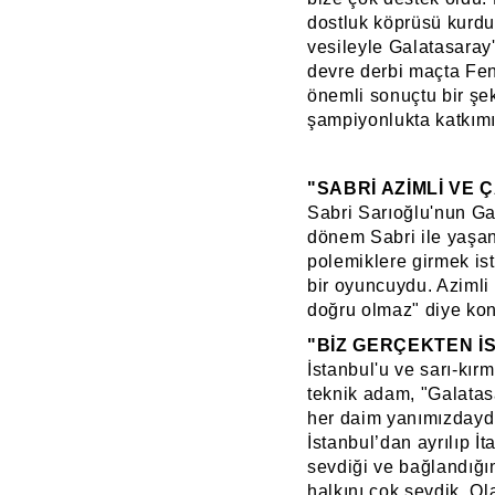
dostluk köprüsü kurduk
vesileyle Galatasaray
devre derbi maçta Fen
önemli sonuçtu bir şe
şampiyonlukta katkımı
"SABRİ AZİMLİ VE 
Sabri Sarıoğlu'nun Ga
dönem Sabri ile yaşan
polemiklere girmek is
bir oyuncuydu. Azimli
doğru olmaz" diye kon
"BİZ GERÇEKTEN İ
İstanbul'u ve sarı-kırm
teknik adam, "Galatasa
her daim yanımızdaydı
İstanbul’dan ayrılıp İ
sevdiği ve bağlandığın
halkını çok sevdik. Ol