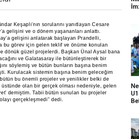
İmz
dar Keşaplı'nın sorularını yanıtlayan Cesare
'a gelişini ve o dönem yaşananları anlattı.
'a gelişini anlatarak başlayan Prandelli,
 bu görev için gelen teklif ve önüme konulan
riye dönük güzel projelerdi. Başkan Ünal Aysal bana
cağını ve Galatasaray ile bütünleştirerek bir
ını söylemiş ve bütün bunların başına benim
mişti. Kurulacak sistemin başına benim geleceğim
 bütün bu önemli projeler ve yenilikler belki de
Ne
n üstünde olan bir gerçek olması nedeniyle, gelen
U1
evet' demiştim. Tabii bütün sunulan bu projeler
olayı gerçekleşmedi" dedi.
Be