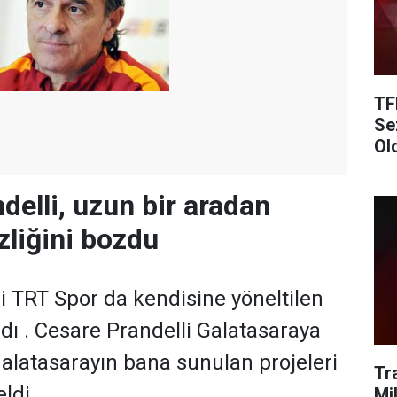
TF
Se
Ol
delli, uzun bir aradan
zliğini bozdu
i TRT Spor da kendisine yöneltilen
adı . Cesare Prandelli Galatasaraya
galatasarayın bana sunulan projeleri
Tr
eldi
Mi