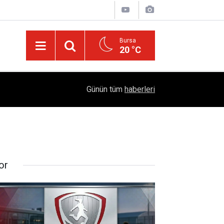
Bursa
20 °C
Dicle Üniversitesi'nden Türk Dünyası Hamlesi:
05:25
Günün tüm
haberleri
Sempozyumu Diyarbakır'da!
or