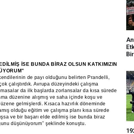
An
Et
Bir
EDİLMİŞ İSE BUNDA BİRAZ OLSUN KATKIMIZIN
ÜYORUM"
endilerinin de payı olduğunu belirten Prandelli,
 çok çalıştırdık. Avrupa düzeyindeki çalışma
lmasalar da ilk başlarda zorlansalar da kısa sürede
şma düzenine alışmış ve saha içinde koşu ve
düzene gelmişlerdi. Kısaca hazırlık döneminde
amış olduğu eğitim ve çalışma planı kısa sürede
ışsa ve bir başarı elde edilmiş ise bunda biraz
uğunu düşünüyorum" şeklinde konuştu.
19