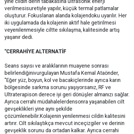
yine cildin derin tabakasına ultrasonik enerji
verilmesisuretiyle yapılır, küçük termal patlamalar
oluşturur. Fokuslanan alanda kolajendoku uyarılır. Her
iki uygulamada da kolajenin aktif hale getirilmesi
veyenilenmesiyle ciltte sıkılaşma, kalitesinde artış
yaşanır dedi.
"CERRAHİYE ALTERNATİF
Seans sayısı ve aralıklarının muayene sonrası
belirlendiğinivurgulayan Mustafa Kemal Ataönder,
"Eğer yüz, boyun, kol ve bacakiçlerinde ayrıca karın
bölgesinde sarkma sorunu yaşıyorsanız, RF ve
Ultraterapison derece iyi geri dönüşler almanızı sağlar.
Ayrıca cerrahi müdahalelerdensonra yaşanabilen cilt
gevşeklikleri yine aynı şekilde
çözümlenebilir.Kolajenin yenilenmesi cildin kalitesini
artırır. Cilt sıkılaştıkça mevcut inceçizgiler ve derinin
gevşeklik sorunu da ortadan kalkar. Ayrıca cerrahi