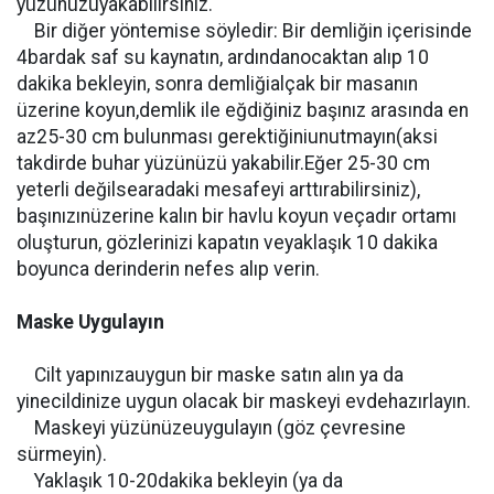
yüzünüzüyakabilirsiniz.
Bir diğer yöntemise söyledir: Bir demliğin içerisinde
4bardak saf su kaynatın, ardındanocaktan alıp 10
dakika bekleyin, sonra demliğialçak bir masanın
üzerine koyun,demlik ile eğdiğiniz başınız arasında en
az25-30 cm bulunması gerektiğiniunutmayın(aksi
takdirde buhar yüzünüzü yakabilir.Eğer 25-30 cm
yeterli değilsearadaki mesafeyi arttırabilirsiniz),
başınızınüzerine kalın bir havlu koyun veçadır ortamı
oluşturun, gözlerinizi kapatın veyaklaşık 10 dakika
boyunca derinderin nefes alıp verin.
Maske Uygulayın
Cilt yapınızauygun bir maske satın alın ya da
yinecildinize uygun olacak bir maskeyi evdehazırlayın.
Maskeyi yüzünüzeuygulayın (göz çevresine
sürmeyin).
Yaklaşık 10-20dakika bekleyin (ya da