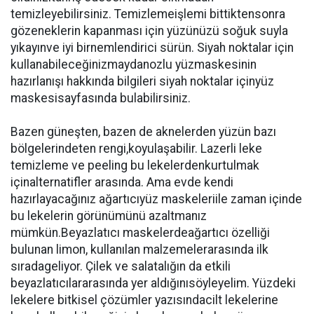
temizleyebilirsiniz. Temizlemeişlemi bittiktensonra
gözeneklerin kapanması için yüzünüzü soğuk suyla
yıkayınve iyi birnemlendirici sürün. Siyah noktalar için
kullanabileceğinizmaydanozlu yüzmaskesinin
hazırlanışı hakkında bilgileri siyah noktalar içinyüz
maskesisayfasında bulabilirsiniz.
Bazen güneşten, bazen de aknelerden yüzün bazı
bölgelerindeten rengi,koyulaşabilir. Lazerli leke
temizleme ve peeling bu lekelerdenkurtulmak
içinalternatifler arasında. Ama evde kendi
hazırlayacağınız ağartıcıyüz maskeleriile zaman içinde
bu lekelerin görünümünü azaltmanız
mümkün.Beyazlatıcı maskelerdeağartıcı özelliği
bulunan limon, kullanılan malzemelerarasında ilk
sıradageliyor. Çilek ve salatalığın da etkili
beyazlatıcılararasında yer aldığınısöyleyelim. Yüzdeki
lekelere bitkisel çözümler yazısındacilt lekelerine