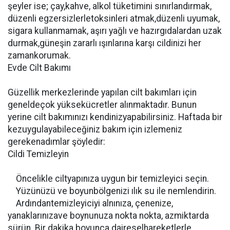
şeyler ise; çay,kahve, alkol tüketimini sınırlandırmak,
düzenli egzersizlerletoksinleri atmak,düzenli uyumak,
sigara kullanmamak, aşırı yağlı ve hazırgıdalardan uzak
durmak,güneşin zararlı ışınlarına karşı cildinizi her
zamankorumak.
Evde Cilt Bakımı
Güzellik merkezlerinde yapılan cilt bakımları için
geneldeçok yüksekücretler alınmaktadır. Bunun
yerine cilt bakımınızı kendinizyapabilirsiniz. Haftada bir
kezuygulayabileceğiniz bakım için izlemeniz
gerekenadımlar şöyledir:
Cildi Temizleyin
Öncelikle ciltyapınıza uygun bir temizleyici seçin.
Yüzünüzü ve boyunbölgenizi ılık su ile nemlendirin.
Ardındantemizleyiciyi alnınıza, çenenize,
yanaklarınızave boynunuza nokta nokta, azmiktarda
sürün. Bir dakika boyunca daireselhareketlerle