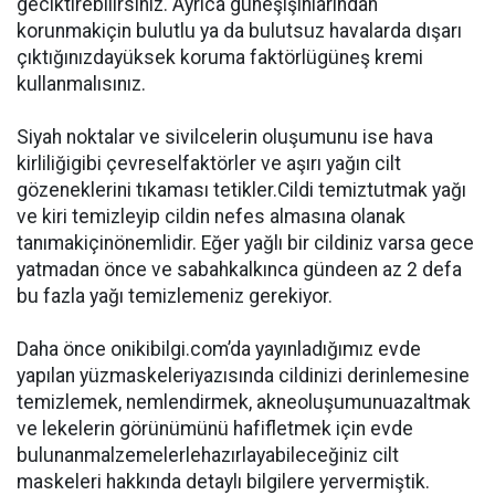
geciktirebilirsiniz. Ayrıca güneşışınlarından
korunmakiçin bulutlu ya da bulutsuz havalarda dışarı
çıktığınızdayüksek koruma faktörlügüneş kremi
kullanmalısınız.
Siyah noktalar ve sivilcelerin oluşumunu ise hava
kirliliğigibi çevreselfaktörler ve aşırı yağın cilt
gözeneklerini tıkaması tetikler.Cildi temiztutmak yağı
ve kiri temizleyip cildin nefes almasına olanak
tanımakiçinönemlidir. Eğer yağlı bir cildiniz varsa gece
yatmadan önce ve sabahkalkınca gündeen az 2 defa
bu fazla yağı temizlemeniz gerekiyor.
Daha önce onikibilgi.com’da yayınladığımız evde
yapılan yüzmaskeleriyazısında cildinizi derinlemesine
temizlemek, nemlendirmek, akneoluşumunuazaltmak
ve lekelerin görünümünü hafifletmek için evde
bulunanmalzemelerlehazırlayabileceğiniz cilt
maskeleri hakkında detaylı bilgilere yervermiştik.