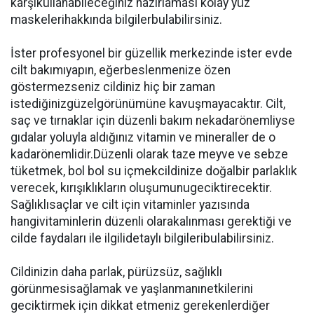
karşıkullanabileceğiniz hazırlaması kolay yüz
maskelerihakkında bilgilerbulabilirsiniz.
İster profesyonel bir güzellik merkezinde ister evde
cilt bakımıyapın, eğerbeslenmenize özen
göstermezseniz cildiniz hiç bir zaman
istediğinizgüzelgörünümüne kavuşmayacaktır. Cilt,
saç ve tırnaklar için düzenli bakım nekadarönemliyse
gıdalar yoluyla aldığınız vitamin ve mineraller de o
kadarönemlidir.Düzenli olarak taze meyve ve sebze
tüketmek, bol bol su içmekcildinize doğalbir parlaklık
verecek, kırışıklıkların oluşumunugeciktirecektir.
Sağlıklısaçlar ve cilt için vitaminler yazısında
hangivitaminlerin düzenli olarakalınması gerektiği ve
cilde faydaları ile ilgilidetaylı bilgileribulabilirsiniz.
Cildinizin daha parlak, pürüzsüz, sağlıklı
görünmesisağlamak ve yaşlanmanınetkilerini
geciktirmek için dikkat etmeniz gerekenlerdiğer